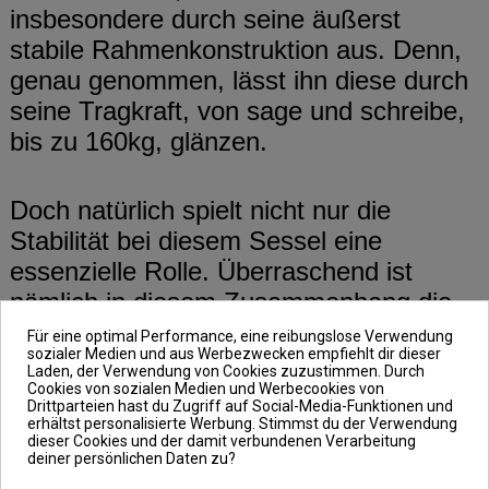
insbesondere durch seine äußerst
stabile Rahmenkonstruktion aus. Denn,
genau genommen, lässt ihn diese durch
seine Tragkraft, von sage und schreibe,
bis zu 160kg, glänzen.
Doch natürlich spielt nicht nur die
Stabilität bei diesem Sessel eine
essenzielle Rolle. Überraschend ist
nämlich in diesem Zusammenhang die
Tatsache, dass der Angelstuhl auch
Für eine optimal Performance, eine reibungslose Verwendung
sozialer Medien und aus Werbezwecken empfiehlt dir dieser
noch leicht ist. Somit lässt er sich easy
Laden, der Verwendung von Cookies zuzustimmen. Durch
vom Auto zum Hot Spot und wieder
Cookies von sozialen Medien und Werbecookies von
Drittparteien hast du Zugriff auf Social-Media-Funktionen und
Retour transportieren.
erhältst personalisierte Werbung. Stimmst du der Verwendung
dieser Cookies und der damit verbundenen Verarbeitung
deiner persönlichen Daten zu?