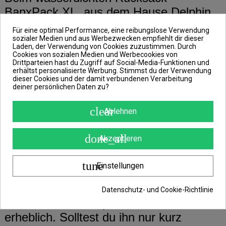
BanxPack XL, aus dem Hause Delphin,
handelt es sich um einen perfekten
Für eine optimal Performance, eine reibungslose Verwendung
Begleiter bei schlechtem Wetter.
sozialer Medien und aus Werbezwecken empfiehlt dir dieser
Laden, der Verwendung von Cookies zuzustimmen. Durch
Cookies von sozialen Medien und Werbecookies von
Drittparteien hast du Zugriff auf Social-Media-Funktionen und
Im Grunde genommen ist der BanxPack
erhältst personalisierte Werbung. Stimmst du der Verwendung
dieser Cookies und der damit verbundenen Verarbeitung
XL ein äußerst praktischer Rucksack mit
deiner persönlichen Daten zu?
modernem Design, der deine
clear
Ablehnen
Angeltackle vor Wasser und Feuchtigkeit
schützt.
done_all
Akzeptieren
Punkten tut er allerdings auch mit
tune
Einstellungen
seinem Komfort. Seine gepolsterten,
schwarzen Schultergurte erleichtern dir
Datenschutz- und Cookie-Richtlinie
nämlich den Transport schwerer Güter
erheblich. Solltest du ihn nur kurz