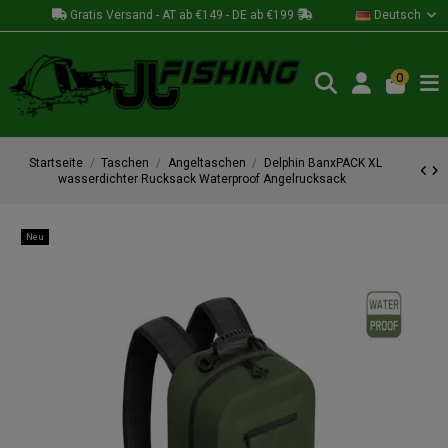
Gratis Versand - AT ab €149 - DE ab €199
Deutsch
0
Startseite
Taschen
Angeltaschen
Delphin BanxPACK XL
wasserdichter Rucksack Waterproof Angelrucksack
Neu