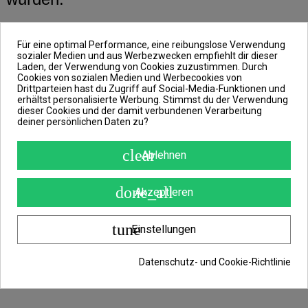
Ein vielseitiger und äußerst praktischer
Für eine optimal Performance, eine reibungslose Verwendung
Rucksack, der für die meinsten
sozialer Medien und aus Werbezwecken empfiehlt dir dieser
Laden, der Verwendung von Cookies zuzustimmen. Durch
Angeltechnicken geeignet ist. Das
Cookies von sozialen Medien und Werbecookies von
Innenfach bietet viel Platz für alles, was
Drittparteien hast du Zugriff auf Social-Media-Funktionen und
erhältst personalisierte Werbung. Stimmst du der Verwendung
du brauchst, egal ob du zum
dieser Cookies und der damit verbundenen Verarbeitung
deiner persönlichen Daten zu?
Karpfenangeln, Feederangeln,
Spinnangeln oder Wandern gehst.
clear
Ablehnen
Der Ruxsak ist, wie die anderen
done_all
Akzeptieren
Produkte der CLASSA-Serie, aus einem
langlebigen Gewebe gefertigt, das die
tune
Einstellungen
Langlebigkeit des Produkts gewährleistet
und den Inhalt vor Witteringseinflüssen
Datenschutz- und Cookie-Richtlinie
schützt.