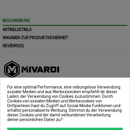
BESCHREIBUNG
ARTIKELDETAILS
ANGABEN ZUR PRODUKTSICHERHEIT
REVIEWS
(0)
Für eine optimal Performance, eine reibungslose Verwendung
Carp Carryall Premium
sozialer Medien und aus Werbezwecken empfiehlt dir dieser
Laden, der Verwendung von Cookies zuzustimmen. Durch
Cookies von sozialen Medien und Werbecookies von
Farbe: grün, Größe: 53 x 29 x 34cm
Drittparteien hast du Zugriff auf Social-Media-Funktionen und
erhältst personalisierte Werbung. Stimmst du der Verwendung
dieser Cookies und der damit verbundenen Verarbeitung
Die Carp Carryall Premium, aus dem
deiner persönlichen Daten zu?
Hause Mivardi, ist aus einem