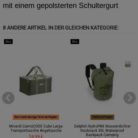
mit einem gepolsterten Schultergurt
8 ANDERE ARTIKEL IN DER GLEICHEN KATEGORIE:
Neu
Neu
Nur noch wenige Teile verfügbar
Nicht auf Lager
Mivardi CamoCODE Cube Large
Delphin HydroPAX Wasserdichter
Transporttasche Angeltasche
Rucksack 30L Waterproof
Backpack Camping
24,99 €