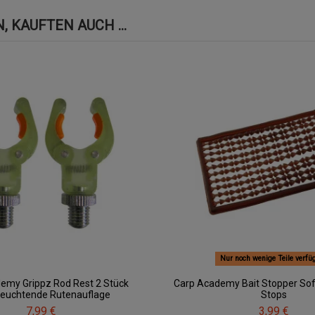
 KAUFTEN AUCH ...
Nur noch wenige Teile verfü
emy Grippz Rod Rest 2 Stück
Carp Academy Bait Stopper Soft
leuchtende Rutenauflage
Stops
7,99 €
3,99 €