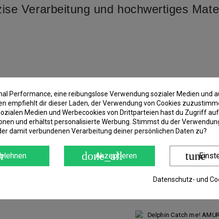
zise Verarbeitung und hochwertiges Mater
imal Performance, eine reibungslose Verwendung sozialer Medien und a
 empfiehlt dir dieser Laden, der Verwendung von Cookies zuzustimm
ozialen Medien und Werbecookies von Drittparteien hast du Zugriff auf
onen und erhältst personalisierte Werbung. Stimmst du der Verwendung
der damit verbundenen Verarbeitung deiner persönlichen Daten zu?
r
done_all
tune
blehnen
Akzeptieren
Einst
Datenschutz- und Coo
IE: