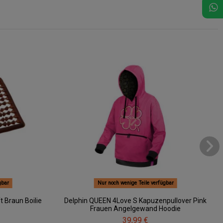
gbar
Nur noch wenige Teile verfügbar
 Braun Boilie
Delphin QUEEN 4Love S Kapuzenpullover Pink
Frauen Angelgewand Hoodie
39,99 €