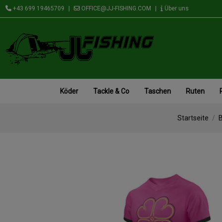
+43 699 19465709
|
OFFICE@JJ-FISHING.COM
|
Über uns
Köder
Tackle & Co
Taschen
Ruten
Startseite