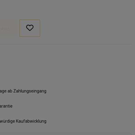
nkorb
ktage ab Zahlungseingang
arantie
swürdige Kaufabwicklung