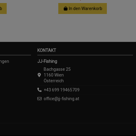
b
In den Warenkorb
KONTAKT
ungen
JJ-Fishing
Bachgasse 25
1160 Wien
Österreich
+43 699 19465709
office@jj-fishing.at