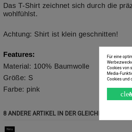
Das T-Shirt zeichnet sich durch die prä
wohlfühlst.
Achtung: Shirt ist klein geschnitten!
Features:
Für eine opt
Werbezwecken
Material: 100% Baumwolle
Cookies von s
Media-Funkti
Größe: S
Cookies und 
Farbe: pink
clea
A
8 ANDERE ARTIKEL IN DER GLEICHEN KATEGOR
Neu