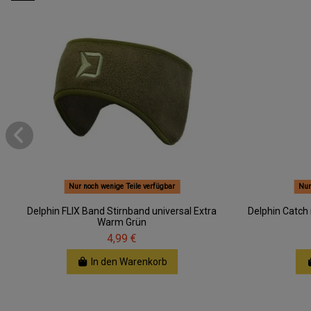
Nur noch wenige Teile verfügbar
Nur
Delphin FLIX Band Stirnband universal Extra
Delphin Catc
Warm Grün
4,99 €
In den Warenkorb