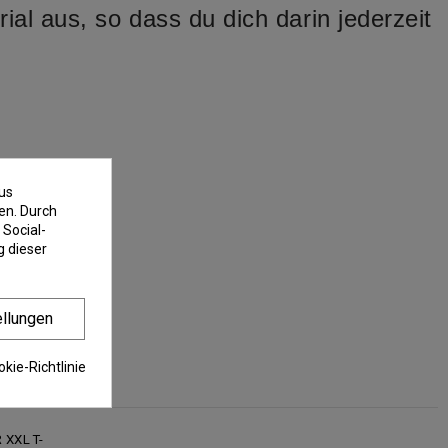
ial aus, so dass du dich darin jederzeit
us
en. Durch
 Social-
 dieser
ellungen
kie-Richtlinie