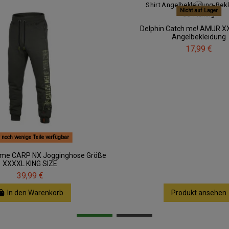
Nicht auf Lager
Delphin Catch me! AMUR XX
Angelbekleidung
17,99 €
 noch wenige Teile verfügbar
h me CARP NX Jogginghose Größe
XXXXL KING SIZE
39,99 €
In den Warenkorb
Produkt ansehen