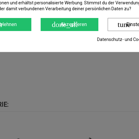
mit einem 2,5mm Stecker.
onen und erhältst personalisierte Werbung. Stimmst du der Verwendung
der damit verbundenen Verarbeitung deiner persönlichen Daten zu?
r
done_all
tune
blehnen
Akzeptieren
Einst
Datenschutz- und Coo
IE: