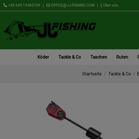
+43 699 19465709
|
OFFICE@JJ-FISHING.COM
|
Über uns
Köder
Tackle & Co
Taschen
Ruten
Startseite
Tackle & Co