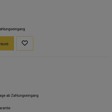
Zahlungseingang
nkorb
ktage ab Zahlungseingang
arantie