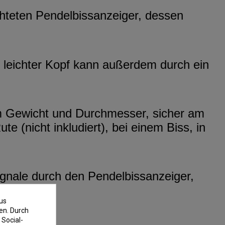
hteten Pendelbissanzeiger, dessen
in leichter Kopf kann außerdem durch ein
em Gewicht und Durchmesser, sicher am
e (nicht inkludiert), bei einem Biss, in
signale durch den Pendelbissanzeiger,
us
en. Durch
 Social-