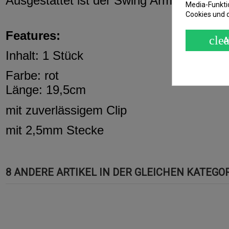
Ausgestattet ist der Swing Arm MCX 77 
Media-Funkti
Cookies und 
Features:
clea
A
Inhalt: 1 Stück
Farbe: rot
Länge: 19,5cm
mit zuverlässigem Clip
mit 2,5mm Stecke
8 ANDERE ARTIKEL IN DER GLEICHEN KATEGOR