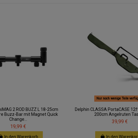
Nur noch wenige Teile verfü
exiMAG 2 ROD BUZZ L 18-25cm
Delphin CLASSA PortaCASE 12ft
e Buzz-Bar mit Magnet Quick
200cm Angelruten Ta
Change...
39,99 €
19,99 €
In den Warenkorb
In den Warenkor