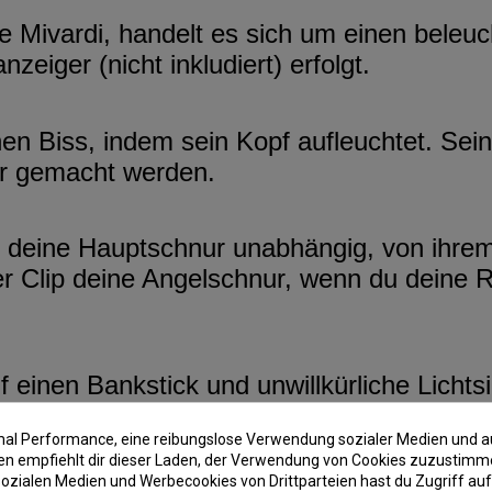
ivardi, handelt es sich um einen beleuc
eiger (nicht inkludiert) erfolgt.
inen Biss, indem sein Kopf aufleuchtet. Se
er gemacht werden.
lip deine Hauptschnur unabhängig, von ihr
r Clip deine Angelschnur, wenn du deine Rut
f einen Bankstick und unwillkürliche Licht
imal Performance, eine reibungslose Verwendung sozialer Medien und a
 empfiehlt dir dieser Laden, der Verwendung von Cookies zuzustimm
ozialen Medien und Werbecookies von Drittparteien hast du Zugriff auf