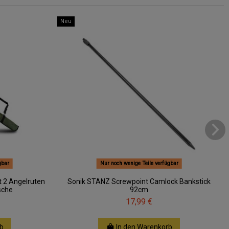
Neu
gbar
Nur noch wenige Teile verfügbar
 2 Angelruten
Sonik STANZ Screwpoint Camlock Bankstick
sche
92cm
17,99 €
b
In den Warenkorb