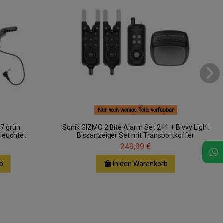
Nur noch wenige Teile verfügbar
7 grün
Sonik GIZMO 2 Bite Alarm Set 2+1 + Bivvy Light
leuchtet
Bissanzeiger Set mit Transportkoffer
249,99 €
b
In den Warenkorb