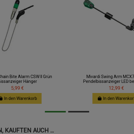
Chain Bite Alarm CSW II Grün
Mivardi Swing Arm MCX7
Bissanzeiger Hänger
Pendelbissanzeiger LED be
5,99 €
12,99 €
In den Warenkorb
In den Warenkor
 KAUFTEN AUCH ...