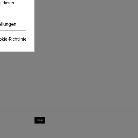
 dieser
ellungen
kie-Richtlinie
Neu