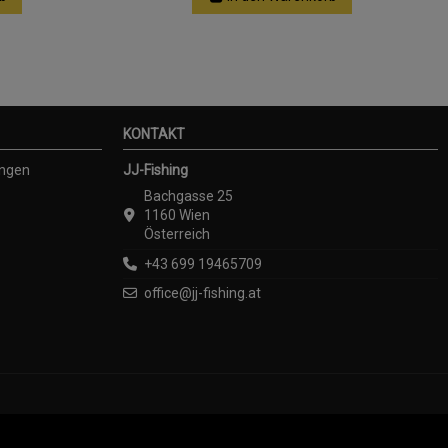
KONTAKT
ungen
JJ-Fishing
Bachgasse 25
1160 Wien
Österreich
+43 699 19465709
office@jj-fishing.at