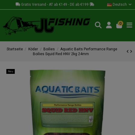
Gratis Versand - AT ab €149 - DE ab €199
Deutsch
0
Startseite
Köder
Boilies
Aquatic Baits Performance Range
Boilies Squid Red HNV 2kg 24mm
Neu