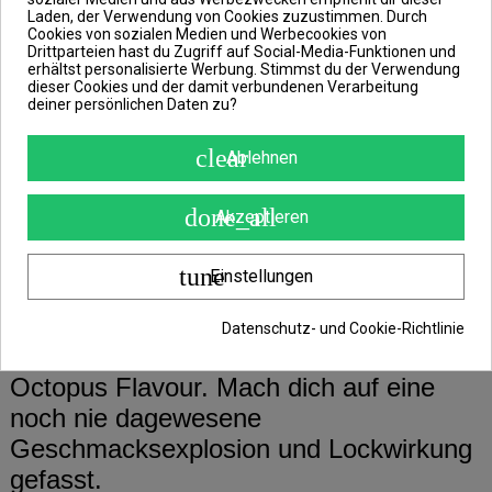
Geschmacksverstärker bzw. Attraktor
Laden, der Verwendung von Cookies zuzustimmen. Durch
wird dementsprechend GLM und
Cookies von sozialen Medien und Werbecookies von
Drittparteien hast du Zugriff auf Social-Media-Funktionen und
Bierhefe genutzt.
erhältst personalisierte Werbung. Stimmst du der Verwendung
dieser Cookies und der damit verbundenen Verarbeitung
deiner persönlichen Daten zu?
clear
Ablehnen
Sorte: Squid Red HNV
Die würzige Sorte Red zeigt mit den
done_all
Akzeptieren
scharfen Chilipulver, Cayennepfeffer und
Paprikapulver, ihre scharfe Seite.
tune
Einstellungen
Hier bildet sie eine unschlagbare
Datenschutz- und Cookie-Richtlinie
Kombination mit einer Prise Squid &
Octopus Flavour. Mach dich auf eine
noch nie dagewesene
Geschmacksexplosion und Lockwirkung
gefasst.