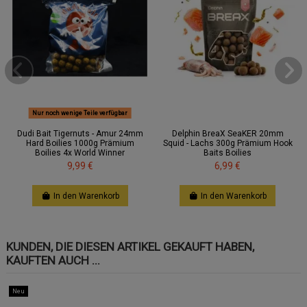
Nur noch wenige Teile verfügbar
Dudi Bait Tigernuts - Amur 24mm
Delphin BreaX SeaKER 20mm
Hard Boilies 1000g Prämium
Squid - Lachs 300g Prämium Hook
Boilies 4x World Winner
Baits Boilies
9,99 €
6,99 €
In den Warenkorb
In den Warenkorb
KUNDEN, DIE DIESEN ARTIKEL GEKAUFT HABEN,
KAUFTEN AUCH ...
Neu