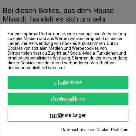
Bei diesen Boilies, aus dem Hause
Mivardi, handelt es sich um sehr
exklusive Boilies mit einem sehr
Für eine optimal Performance, eine reibungslose Verwendung
intensiven Aroma.
sozialer Medien und aus Werbezwecken empfiehlt dir dieser
Laden, der Verwendung von Cookies zuzustimmen. Durch
Cookies von sozialen Medien und Werbecookies von
Drittparteien hast du Zugriff auf Social-Media-Funktionen und
In den Rapid Platinum Boilies werden
erhältst personalisierte Werbung. Stimmst du der Verwendung
nur die besten Fischmehle verwendet.
dieser Cookies und der damit verbundenen Verarbeitung
deiner persönlichen Daten zu?
clear
Ablehnen
Sorte: Sea
done_all
Akzeptieren
Die Sorte Sea punktet, mit ihrem
Fischanteil und den enthaltenen
tune
Einstellungen
Aminosäuren, an nahezu jedem Hot
Spot.
Datenschutz- und Cookie-Richtlinie