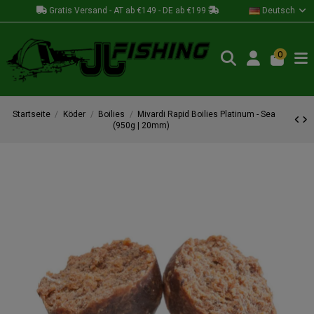
Gratis Versand - AT ab €149 - DE ab €199
Deutsch
0
Startseite
Köder
Boilies
Mivardi Rapid Boilies Platinum - Sea
(950g | 20mm)