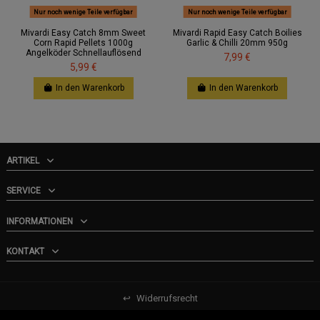
Nur noch wenige Teile verfügbar
Nur noch wenige Teile verfügbar
Mivardi Easy Catch 8mm Sweet
Mivardi Rapid Easy Catch Boilies
Corn Rapid Pellets 1000g
Garlic & Chilli 20mm 950g
Angelköder Schnellauflösend
7,99 €
5,99 €
In den Warenkorb
In den Warenkorb
ARTIKEL
SERVICE
INFORMATIONEN
KONTAKT
↩
Widerrufsrecht