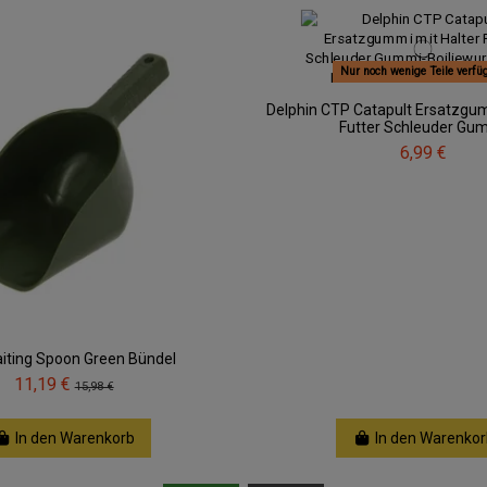
Nur noch wenige Teile verfü
Delphin CTP Catapult Ersatzgum
Futter Schleuder Gu
6,99 €
iting Spoon Green Bündel
11,19 €
15,98 €
In den Warenkorb
In den Warenkor