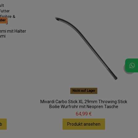
gbar
mi mit Halter
mmi
Nicht auf Lager
Mivardi Carbo Stick XL 29mm Throwing Stick
Boilie Wurfrohr mit Neopren Tasche
64,99 €
b
Produkt ansehen