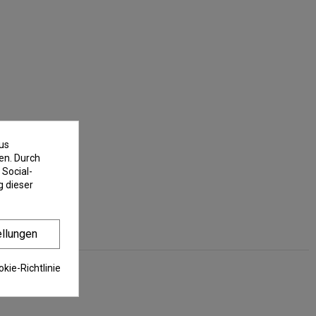
us
en. Durch
 Social-
 dieser
ellungen
kie-Richtlinie