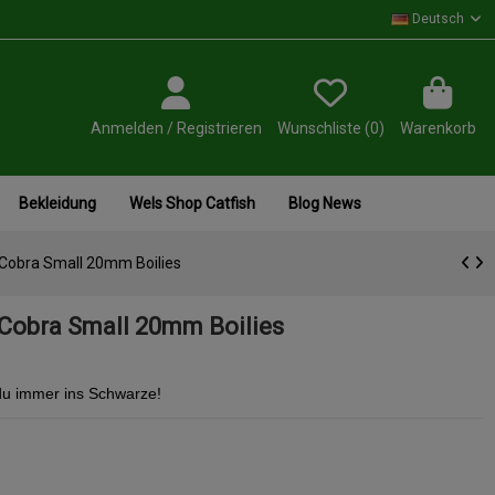
Deutsch
Anmelden / Registrieren
Wunschliste (
0
)
Warenkorb
Bekleidung
Wels Shop Catfish
Blog News
 Cobra Small 20mm Boilies
 Cobra Small 20mm Boilies
t du immer ins Schwarze!