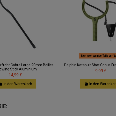
Nur noch wenige Teile verfü
urfrohr Cobra Large 20mm Boilies
Delphin Katapult Shot Conus Fu
owing Stick Aluminium
9,99 €
14,99 €
In den Warenkorb
In den Warenkor
IE: