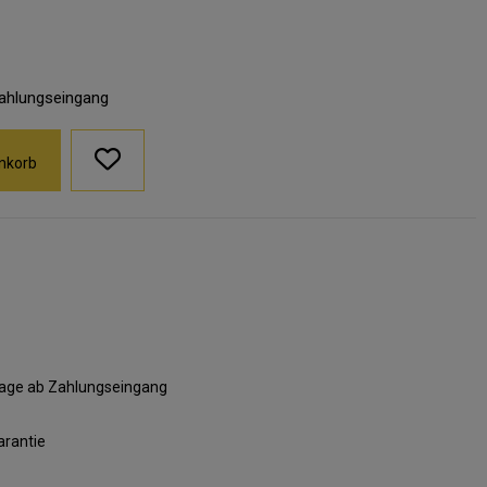
Zahlungseingang
nkorb
ktage ab Zahlungseingang
arantie