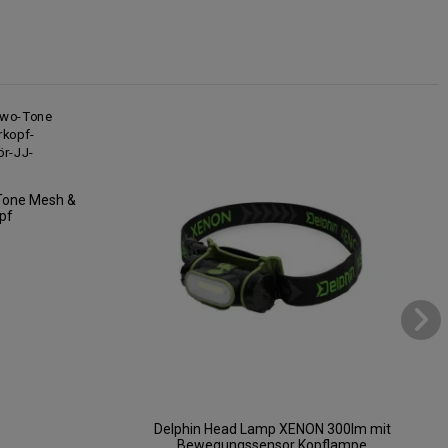
Tone Mesh &
pf
Delphin Head Lamp XENON 300lm mit
Bewegungssensor Kopflampe