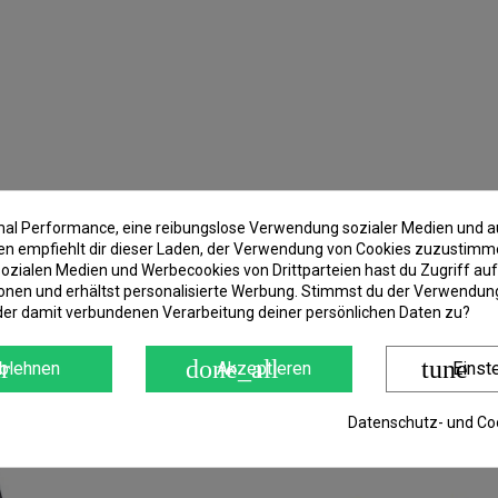
imal Performance, eine reibungslose Verwendung sozialer Medien und a
 empfiehlt dir dieser Laden, der Verwendung von Cookies zuzustimm
ozialen Medien und Werbecookies von Drittparteien hast du Zugriff auf
onen und erhältst personalisierte Werbung. Stimmst du der Verwendung
der damit verbundenen Verarbeitung deiner persönlichen Daten zu?
r
done_all
tune
blehnen
Akzeptieren
Einst
Datenschutz- und Coo