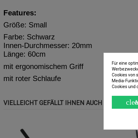
Features:
Größe: Small
Farbe: Schwarz
Innen-Durchmesser: 20mm
Länge: 60cm
Für eine opt
mit ergonomischem Griff
Werbezwecken
Cookies von s
mit roter Schlaufe
Media-Funkti
Cookies und 
clea
VIELLEICHT GEFÄLLT IHNEN AUCH
A