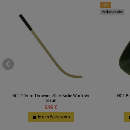
-30%
Artikelbündel
NGT 20mm Throwing Stick Boilie Wurfrohr
NGT Ba
braun
9,99 €
In den Warenkorb