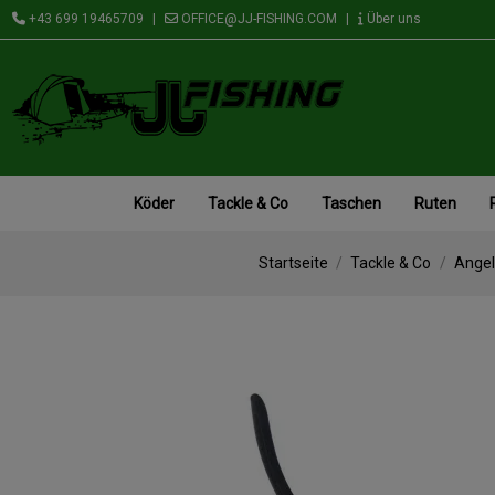
+43 699 19465709
|
OFFICE@JJ-FISHING.COM
|
Über uns
Köder
Tackle & Co
Taschen
Ruten
Startseite
Tackle & Co
Ange