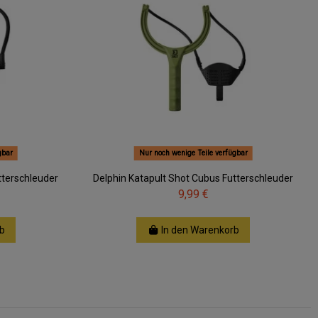
gbar
Nur noch wenige Teile verfügbar
tterschleuder
Delphin Katapult Shot Cubus Futterschleuder
9,99 €
b
In den Warenkorb