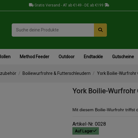
Gratis Versand - AT ab €149 - DE ab €199
Rollen
Method Feeder
Outdoor
Endtackle
Gutscheine
lzubehör
Boiliewurfrohre & Futterschleudern
York Boilie-Wurfrohr
York Boilie-Wurfrohr
Mit diesem Boilie-Wurfrohr triffs
Artikel-Nr.
0028
Auf Lager