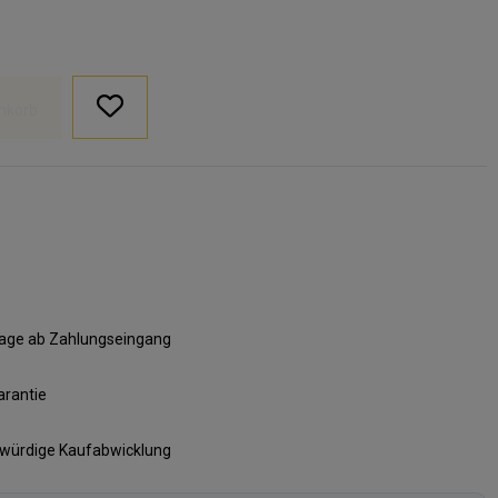
nkorb
ktage ab Zahlungseingang
arantie
swürdige Kaufabwicklung