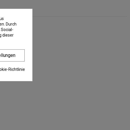
us
en. Durch
 Social-
 dieser
ellungen
kie-Richtlinie