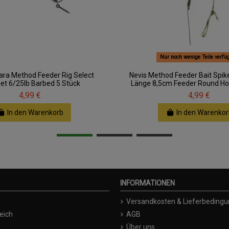
Nur noch wenige Teile verfü
ara Method Feeder Rig Select
Nevis Method Feeder Bait Spike
et 6/25lb Barbed 5 Stück
Länge 8,5cm Feeder Round Hoo
4,99 €
4,99 €
In den Warenkorb
In den Warenkor
INFORMATIONEN
Versandkosten & Lieferbeding
eich
AGB
Über uns