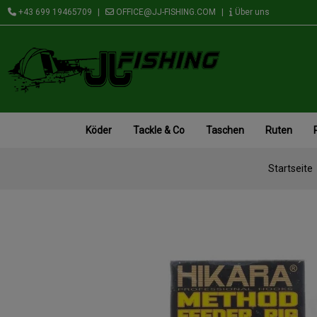
+43 699 19465709
|
OFFICE@JJ-FISHING.COM
|
Über uns
Köder
Tackle & Co
Taschen
Ruten
Startseite