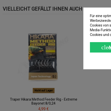
VIELLEICHT GEFÄLLT IHNEN AUCH
Für eine opt
Werbezwecken
Cookies von s
Media-Funkti
Cookies und 
clea
A
Nicht auf Lager
Traper Hikara Method Feeder Rig - Extreme
Bayonet 8/0,24
4,99 €