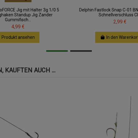
oFORCE Jig mit Halter 3g 1/0 5
Delphin Fastlock Snap C-01 B
ighaken Standup Jig Zander
Schnellverschluss Cl
Gummifisch...
2,99 €
4,99 €
Produkt ansehen
In den Warenkor
 KAUFTEN AUCH ...