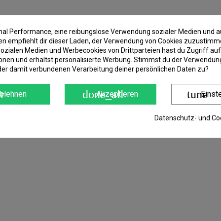
imal Performance, eine reibungslose Verwendung sozialer Medien und a
 empfiehlt dir dieser Laden, der Verwendung von Cookies zuzustimm
ozialen Medien und Werbecookies von Drittparteien hast du Zugriff auf
onen und erhältst personalisierte Werbung. Stimmst du der Verwendung
der damit verbundenen Verarbeitung deiner persönlichen Daten zu?
r
done_all
tune
blehnen
Akzeptieren
Einst
Datenschutz- und Coo