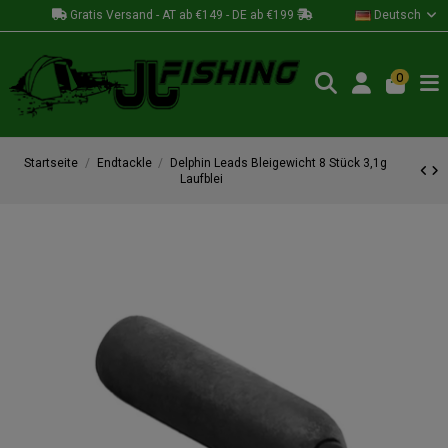
Gratis Versand - AT ab €149 - DE ab €199
Deutsch
0
Startseite
Endtackle
Delphin Leads Bleigewicht 8 Stück 3,1g
Laufblei