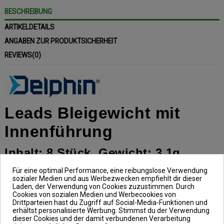
BESCHREIBUNG
ARTIKELDETAILS
ANGABEN ZUR PRODUKTSICHERHEIT
REVIEWS
(0)
Leads Bleigewicht mit
Innenführung
Inhalt: 8 Stück, Gewicht: 3,1g
Für eine optimal Performance, eine reibungslose Verwendung
sozialer Medien und aus Werbezwecken empfiehlt dir dieser
Bei den Leads Bleigewicht mit
Laden, der Verwendung von Cookies zuzustimmen. Durch
Cookies von sozialen Medien und Werbecookies von
Innenführung, aus dem Hause
Drittparteien hast du Zugriff auf Social-Media-Funktionen und
Delphin, handelt es sich um ein
erhältst personalisierte Werbung. Stimmst du der Verwendung
dieser Cookies und der damit verbundenen Verarbeitung