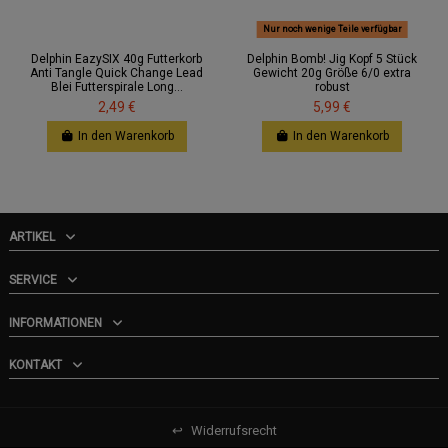
Nur noch wenige Teile verfügbar
Delphin EazySIX 40g Futterkorb
Delphin Bomb! Jig Kopf 5 Stück
Anti Tangle Quick Change Lead
Gewicht 20g Größe 6/0 extra
Blei Futterspirale Long...
robust
2,49 €
5,99 €
In den Warenkorb
In den Warenkorb
ARTIKEL
SERVICE
INFORMATIONEN
KONTAKT
↩
Widerrufsrecht