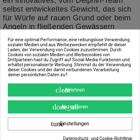
ein innovatives, vom Delphin-Team
selbst entwickeltes Gewicht, das sich
für Würfe auf rauen Grund oder beim
Angeln in fließenden Gewässern
eignet.
Für eine optimal Performance, eine reibungslose Verwendung
sozialer Medien und aus Werbezwecken empfiehlt dir dieser
Dank der einzigartigen quadratischen
Laden, der Verwendung von Cookies zuzustimmen. Durch
Form war es möglich, ein kompakteres
Cookies von sozialen Medien und Werbecookies von
Drittparteien hast du Zugriff auf Social-Media-Funktionen und
Gewicht zu schaffen, das bei den
erhältst personalisierte Werbung. Stimmst du der Verwendung
dieser Cookies und der damit verbundenen Verarbeitung
geringeren Außenmaßen das gleiche
deiner persönlichen Daten zu?
Gewicht hat wie die üblicherweise
clear
verkauften Bleie des ähnlichen Typs.
Ablehnen
Dies garantiert die hervorragenden
done_all
Akzeptieren
Wurfeigenschaften und ein schnelles
Absinken auf den Grund.
tune
Einstellungen
Um möglichst weite und präzise Würfe
Datenschutz- und Cookie-Richtlinie