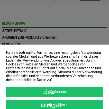
BESCHREIBUNG
ARTIKELDETAILS
ANGABEN ZUR PRODUKTSICHERHEIT
REVIEWS
(0)
Für eine optimal Performance, eine reibungslose Verwendung
sozialer Medien und aus Werbezwecken empfiehlt dir dieser
Laden, der Verwendung von Cookies zuzustimmen. Durch
Cookies von sozialen Medien und Werbecookies von
Drittparteien hast du Zugriff auf Social-Media-Funktionen und
Stinger 15mm Method
erhältst personalisierte Werbung. Stimmst du der Verwendung
dieser Cookies und der damit verbundenen Verarbeitung
Feeder
deiner persönlichen Daten zu?
clear
Länge: 15mm, inkl. Silikon-
Ablehnen
Hakenadapter
done_all
Akzeptieren