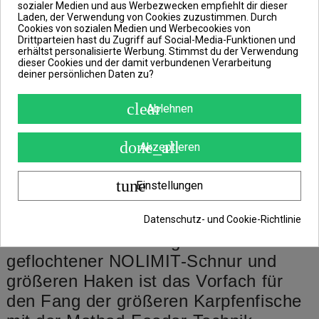
das unter dem Haken mit einem
sozialer Medien und aus Werbezwecken empfiehlt dir dieser
Laden, der Verwendung von Cookies zuzustimmen. Durch
Widerhaken abgeschlossen ist.
Cookies von sozialen Medien und Werbecookies von
Drittparteien hast du Zugriff auf Social-Media-Funktionen und
Es handelt sich um ein sehr
erhältst personalisierte Werbung. Stimmst du der Verwendung
dieser Cookies und der damit verbundenen Verarbeitung
praktisches Fertigvorfach, das es dem
deiner persönlichen Daten zu?
Angler ermöglicht, ohne langes Binden
sofort zu fischen oder das Vorfach zu
clear
Ablehnen
wechseln.
done_all
Akzeptieren
Auf dem Vorfach wird ein
Qualitätshaken des Typs
tune
Einstellungen
CHINU(BARB) in der Größe 6 oder 4
verwendet.
Datenschutz- und Cookie-Richtlinie
Dank der Verwendung von 15 lbs
geflochtener NOLIMIT-Schnur und
größeren Haken ist das Vorfach für
den Fang der größeren Karpfenfische