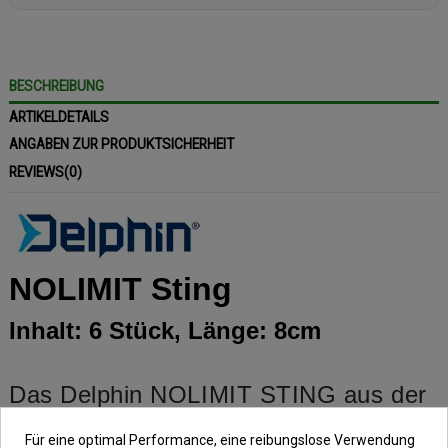
BESCHREIBUNG
ARTIKELDETAILS
ANGABEN ZUR PRODUKTSICHERHEIT
REVIEWS
(0)
NOLIMIT Sting
Inhalt: 6 Stück, Länge: 8cm
Das Delphin NOLIMIT STING aus der
15lbs Schnur ist ein Feeder-Vorfach,
Für eine optimal Performance, eine reibungslose Verwendung