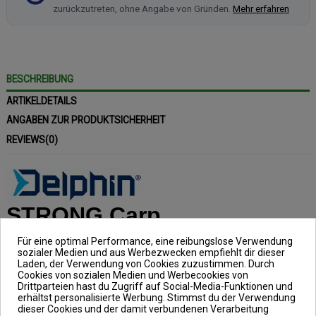
zurückzutreten, ohne Angabe von Gründen.
Mehr erfahren
BESCHREIBUNG
ARTIKELDETAILS
ANGABEN ZUR PRODUKTSICHERHEIT
REVIEWS
(0)
STRONG Carp
Für eine optimal Performance, eine reibungslose Verwendung
Stärke: 0,32mm, Inhalt 600m
sozialer Medien und aus Werbezwecken empfiehlt dir dieser
Laden, der Verwendung von Cookies zuzustimmen. Durch
Die Stärke der Schnur im Knoten und
Cookies von sozialen Medien und Werbecookies von
Drittparteien hast du Zugriff auf Social-Media-Funktionen und
ihre Dehnbarkeit ist während des
erhältst personalisierte Werbung. Stimmst du der Verwendung
Produktionsprozesses immer ein
dieser Cookies und der damit verbundenen Verarbeitung