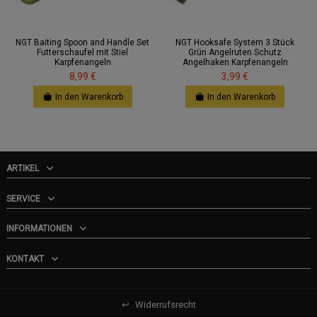
NGT Baiting Spoon and Handle Set
NGT Hooksafe System 3 Stück
Futterschaufel mit Stiel
Grün Angelruten Schutz
Karpfenangeln
Angelhaken Karpfenangeln
8,99 €
3,99 €
In den Warenkorb
In den Warenkorb
ARTIKEL
SERVICE
INFORMATIONEN
KONTAKT
↩
Widerrufsrecht