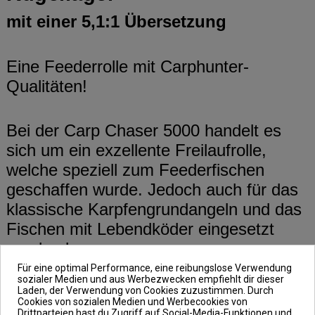
mit einer 5,1:1 Übersetzung
Eine Feederrolle mit Carphunter-
Qualitäten!
Bei der Carp Chaser 5000 handelt es
sich um ein exzellente Freilaufrolle,
welche speziell zum Feederfischen
geschaffen wurde. Jedoch auch für das
klassische Karpfengrundangeln und das
Fischen mit Lebendköder eingesetzt
werden kann.
Für eine optimal Performance, eine reibungslose Verwendung
sozialer Medien und aus Werbezwecken empfiehlt dir dieser
Geliefert wird die Carp Chaser 5000 mit
Laden, der Verwendung von Cookies zuzustimmen. Durch
Cookies von sozialen Medien und Werbecookies von
zwei Spulen mit unterschiedlichen
Drittparteien hast du Zugriff auf Social-Media-Funktionen und