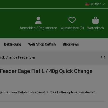
Deutsch
Anmelden / Registrieren
Wunschliste (
0
)
Warenkorb
Bekleidung
Wels Shop Catfish
Blog News
uick Change Feeder Blei
Feeder Cage Flat L / 40g Quick Change
Flat, von Delphin, drapierst du das Futter optimal um deinen