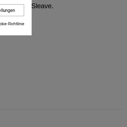
nti-Tangle-Sleave.
ellungen
kie-Richtlinie