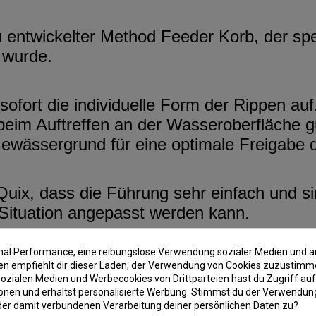
 entwickelter Method Feeder Korb, der spe
 wurde.
 sofort die individuelle Form der Rippen a
im Auftreffen an der Wasseroberfläche gut
wässergrund für eine optimale Freigabe d
Quix, dass die Führung sehr einfach und s
Situation angepasst werden kann.
imal Performance, eine reibungslose Verwendung sozialer Medien und a
es sorgt für einen optimalen Wiedererkenn
 empfiehlt dir dieser Laden, der Verwendung von Cookies zuzustimm
ozialen Medien und Werbecookies von Drittparteien hast du Zugriff auf
onen und erhältst personalisierte Werbung. Stimmst du der Verwendung
der damit verbundenen Verarbeitung deiner persönlichen Daten zu?