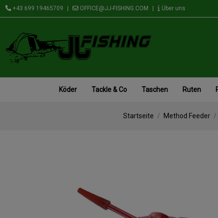
+43 699 19465709
|
OFFICE@JJ-FISHING.COM
|
Über uns
Köder
Tackle & Co
Taschen
Ruten
Startseite
Method Feeder