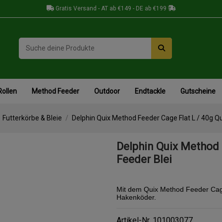
Gratis Versand - AT ab €149 - DE ab €199
Rollen
Method Feeder
Outdoor
Endtackle
Gutscheine
Futterkörbe & Bleie
Delphin Quix Method Feeder Cage Flat L / 40g Q
Delphin Quix Method 
Feeder Blei
Mit dem Quix Method Feeder Cage 
Hakenköder.
Artikel-Nr.
101003077