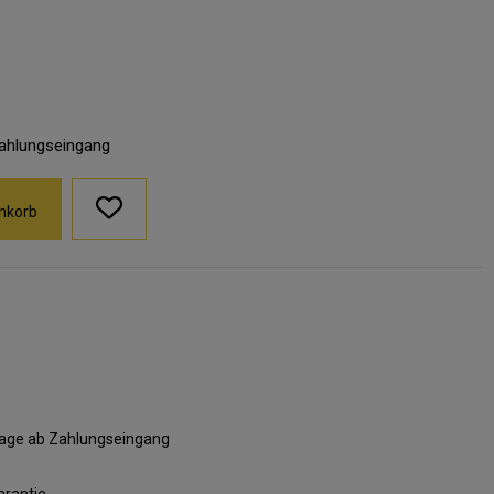
Zahlungseingang
nkorb
ktage ab Zahlungseingang
arantie