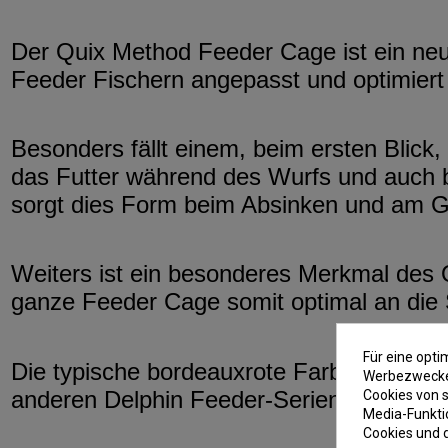
Der Quix Method Feeder Cage ist ein neu
Feeder Fischern angepasst und optimiert
Besonders fällt einem, beim ersten Blick,
das Futter während des Wurfs und auch be
sorgt dies Form beim Absinken und am Ge
Weiters ist ein besonderes Merkmal des 
ganze Feeder Cage somit optimal an die 
Für eine opt
Die typische bordeauxrote Farbe des Korb
Werbezwecken
anderen Delphin Feeder-Serien bekannt.
Cookies von s
Media-Funkti
Cookies und 