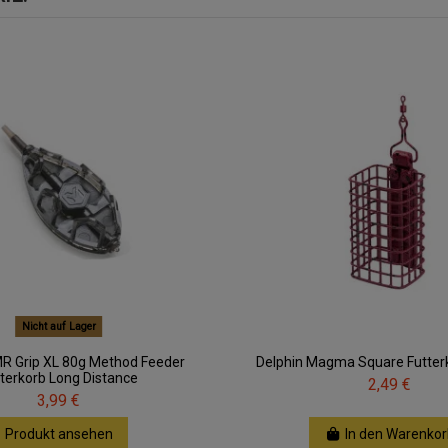
Nicht auf Lager
MR Grip XL 80g Method Feeder
Delphin Magma Square Futter
terkorb Long Distance
2,49 €
3,99 €
Produkt ansehen
In den Warenkor