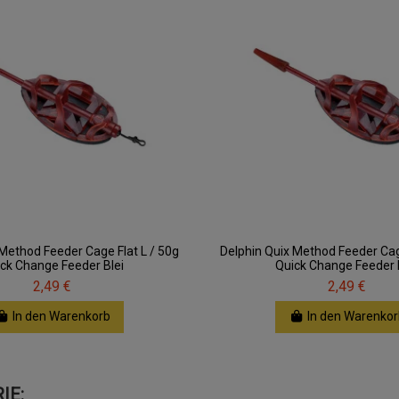
 Method Feeder Cage Flat L / 50g
Delphin Quix Method Feeder Cage
ck Change Feeder Blei
Quick Change Feeder 
2,49 €
2,49 €
In den Warenkorb
In den Warenkor
IE: