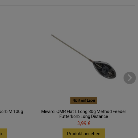
Nicht auf Lager
korb M 100g
Mivardi QMR Flat L Long 30g Method Feeder
Futterkorb Long Distance
3,99 €
b
Produkt ansehen