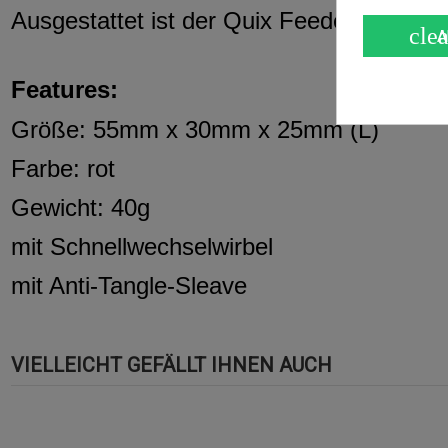
Ausgestattet ist der Quix Feeder Cage m
clea
A
Features:
Größe: 55mm x 30mm x 25mm (L)
Farbe: rot
Gewicht: 40g
mit Schnellwechselwirbel
mit Anti-Tangle-Sleave
VIELLEICHT GEFÄLLT IHNEN AUCH