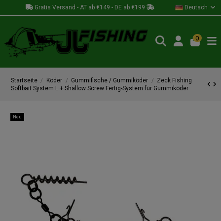
Gratis Versand - AT ab €149 - DE ab €199
Deutsch
0
Startseite
Köder
Gummifische / Gummiköder
Zeck Fishing
Softbait System L + Shallow Screw Fertig-System für Gummiköder
Neu