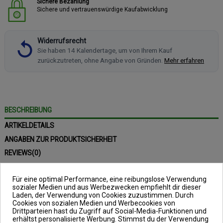
Sichere Bezahlung
Sichere und vertrauenswürdige Kaufabwicklung
Widerrufsrecht
Sie haben 14 Kalendertage, um von Ihrem Kauf
zurückzutreten, ohne Angabe von Gründen.
Mehr erfahren
BESCHREIBUNG
ARTIKELDETAILS
ANGABEN ZUR PRODUKTSICHERHEIT
REVIEWS
(0)
Für eine optimal Performance, eine reibungslose Verwendung
sozialer Medien und aus Werbezwecken empfiehlt dir dieser
Laden, der Verwendung von Cookies zuzustimmen. Durch
Zeck Fishing Softbait
Cookies von sozialen Medien und Werbecookies von
Drittparteien hast du Zugriff auf Social-Media-Funktionen und
System L
erhältst personalisierte Werbung. Stimmst du der Verwendung