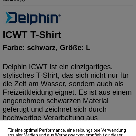
ICWT T-Shirt
Farbe: schwarz, Größe: L
Delphin ICWT ist ein einzigartiges,
stylisches T-Shirt, das sich nicht nur für
die Zeit am Wasser, sondern auch als
Freizeitkleidung eignet. Es ist aus einem
angenehmen schwarzen Material
gefertigt und zeichnet sich durch
hochwertige Verarbeitung aus
Für eine optimal Performance, eine reibungslose Verwendung
sozialer Medien und aus Werbezwecken empfiehlt dir dieser