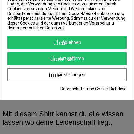
Auf der Vorderseite sticht es mit einem
Laden, der Verwendung von Cookies zuzustimmen. Durch
ungewöhnlichen Motiv hervor, das die
Cookies von sozialen Medien und Werbecookies von
Drittparteien hast du Zugriff auf Social-Media-Funktionen und
geheimnisvolle Angelbotschaft IN CAST
erhältst personalisierte Werbung. Stimmst du der Verwendung
dieser Cookies und der damit verbundenen Verarbeitung
und WE TRUST (we believe in casting)
deiner persönlichen Daten zu?
trägt. Das Design des T-Shirts wird
clear
außerdem durch ein Motiv knapp
Ablehnen
unterhalb des Halssaums auf der
done_all
Rückseite geschmackvoll ergänzt.
Akzeptieren
tune
Einstellungen
Das T-Shirt selbst ist von hoher Qualität,
ebenso wie der verwendete Farbdruck.
Datenschutz- und Cookie-Richtlinie
Und wird dir sicher viel Freude bereiten.
Mit diesem Shirt kannst du alle wissen
lassen wo deine Leidenschaft liegt.