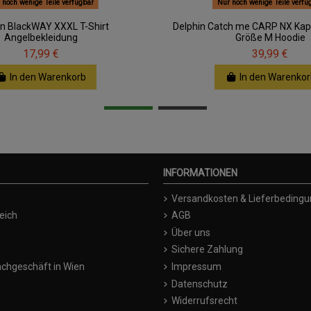
 noch wenige Teile verfügbar
Nur noch wenige Teile verfü
in BlackWAY XXXL T-Shirt
Delphin Catch me CARP NX Kap
Angelbekleidung
Größe M Hoodie
17,99 €
39,99 €
In den Warenkorb
In den Warenkor
INFORMATIONEN
Versandkosten & Lieferbeding
eich
AGB
Über uns
Sichere Zahlung
chgeschäft in Wien
Impressum
Datenschutz
Widerrufsrecht