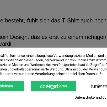
besteht, fühlt sich das T-Shirt auch noc
h sein Design, das es erst zu einem richt
vardi.
imal Performance, eine reibungslose Verwendung sozialer Medien und a
 empfiehlt dir dieser Laden, der Verwendung von Cookies zuzustimm
ozialen Medien und Werbecookies von Drittparteien hast du Zugriff auf
onen und erhältst personalisierte Werbung. Stimmst du der Verwendung
der damit verbundenen Verarbeitung deiner persönlichen Daten zu?
r
done_all
tune
blehnen
Akzeptieren
Einst
Datenschutz- und Coo