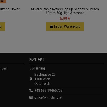
gbar
uzenpullover
Mivardi Rapid Reflex Pop Up Scopex & Cream
10mm 50g High Aromatic
6,99 €
b
In den Warenkorb
KONTAKT
ungen
JJ-Fishing
Bachgasse 25
1160 Wien
Österreich
+43 699 19465709
office@jj-fishing.at