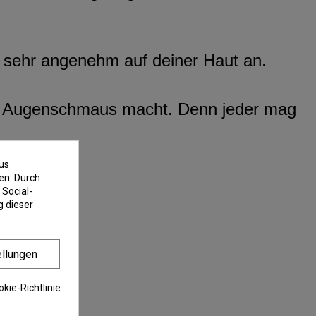
h sehr angenehm auf deiner Haut an.
igen Augenschmaus macht. Denn jeder mag
us
en. Durch
 Social-
 dieser
ellungen
kie-Richtlinie