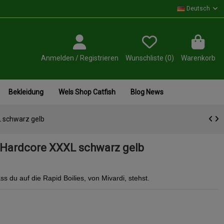
Deutsch
Anmelden / Registrieren
Wunschliste (
0
)
Warenkorb
Bekleidung
Wels Shop Catfish
Blog News
L schwarz gelb
 Hardcore XXXL schwarz gelb
s du auf die Rapid Boilies, von Mivardi, stehst.