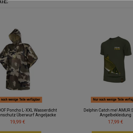
IE:
 noch wenige Teile verfügbar
Nur noch wenige Teile verfü
OOF Poncho L-XXL Wasserdicht
Delphin Catch me! AMUR S
nschutz Überwurf Angeljacke
Angelbekleidung
19,99 €
17,99 €