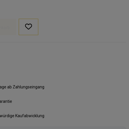
nkorb
ktage ab Zahlungseingang
arantie
swürdige Kaufabwicklung