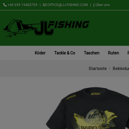
+43 699 19465709
|
OFFICE@JJ-FISHING.COM
|
Über uns
Köder
Tackle & Co
Taschen
Ruten
Startseite
Bekleidu