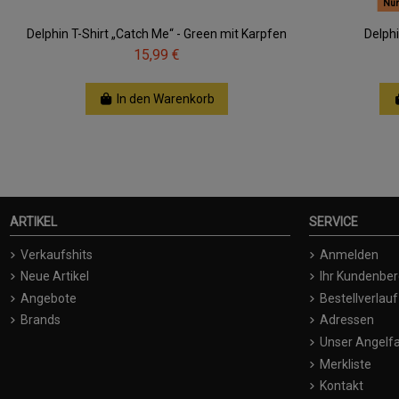
Nur
Delphin T-Shirt „Catch Me“ - Green mit Karpfen
Delph
15,99 €
In den Warenkorb
ARTIKEL
SERVICE
Verkaufshits
Anmelden
Neue Artikel
Ihr Kundenber
Angebote
Bestellverlauf
Brands
Adressen
Unser Angelfa
Merkliste
Kontakt