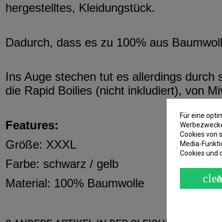
hergestelltes, Kleidungstück.
Dadurch, dass es zu 100% aus Baumwolle 
Ins Auge stechen tut es allerdings durc
die Rapid Boilies (nicht inkludiert), von Mi
Für eine opt
Features:
Werbezwecken
Cookies von s
Größe: XXXL
Media-Funkti
Cookies und 
Farbe: schwarz / gelb
clea
A
Material: 100% Baumwolle