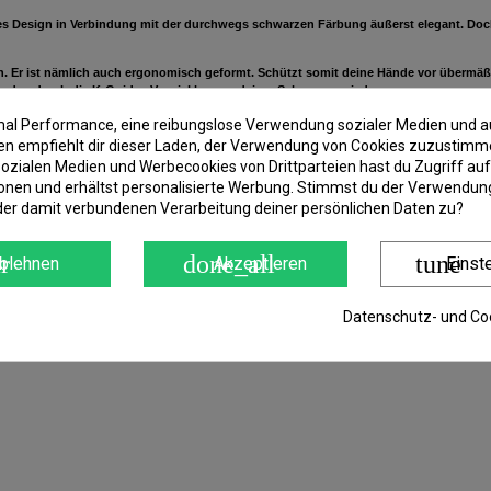
es Design in Verbindung mit der durchwegs schwarzen Färbung äußerst elegant. Doch 
rden. Er ist nämlich auch ergonomisch geformt. Schützt somit deine Hände vor übermä
h werden durch die K-Guides Verwicklungen deiner Schnur vermieden.
on und wurde mit der Hi-Carbon Molecular Technologie hergestellt. Das Resultat ist
imal Performance, eine reibungslose Verwendung sozialer Medien und a
 empfiehlt dir dieser Laden, der Verwendung von Cookies zuzustimm
ozialen Medien und Werbecookies von Drittparteien hast du Zugriff auf
er!
onen und erhältst personalisierte Werbung. Stimmst du der Verwendung
der damit verbundenen Verarbeitung deiner persönlichen Daten zu?
r
done_all
tune
blehnen
Akzeptieren
Einst
Datenschutz- und Coo