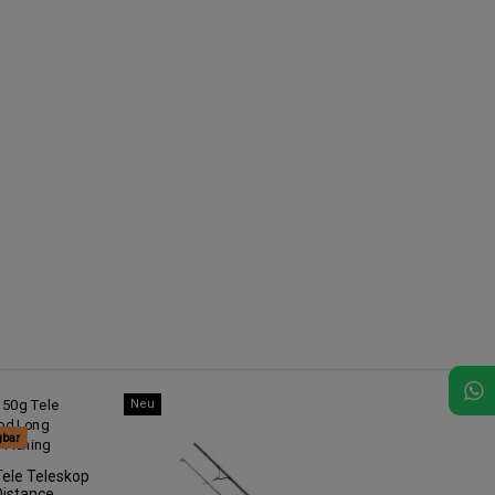
Neu
gbar
ele Teleskop
Distance