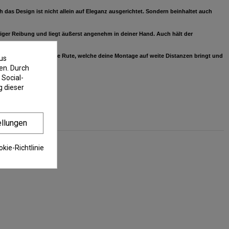
das Design ist nicht allein auf Eleganz ausgerichtet. Sondern beinhaltet auch
ßiger Reibung und liegt äußerst angenehm in deiner Hand. Auch hält der
 eine reaktionsschnelle Rute, welche deine Montage auf weite Distanzen bringt und
us
en. Durch
 Social-
 dieser
ellungen
kie-Richtlinie