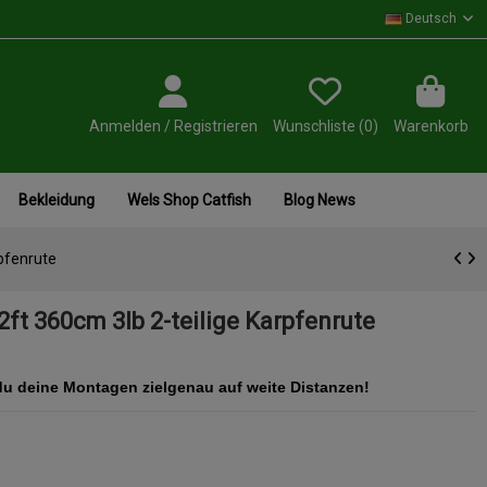
Deutsch
Anmelden / Registrieren
Wunschliste (
0
)
Warenkorb
Bekleidung
Wels Shop Catfish
Blog News
rpfenrute
ft 360cm 3lb 2-teilige Karpfenrute
 du deine Montagen zielgenau auf weite Distanzen!