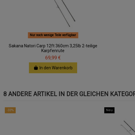
Nur noch wenige Teile verfügbar
Sakana Natori Carp 12ft 360cm 3,25lb 2-teilige
Karpfenrute
69,99 €
In den Warenkorb
8 ANDERE ARTIKEL IN DER GLEICHEN KATEGOR
-33%
Neu