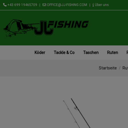
+43 699 19465709
|
OFFICE@JJ-FISHING.COM
|
Über uns
Köder
Tackle & Co
Taschen
Ruten
Startseite
Ru