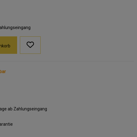
Zahlungseingang
nkorb
bar
ktage ab Zahlungseingang
arantie