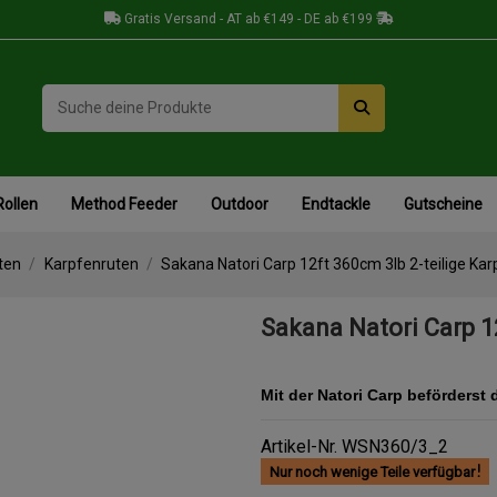
Gratis Versand - AT ab €149 - DE ab €199
Rollen
Method Feeder
Outdoor
Endtackle
Gutscheine
ten
Karpfenruten
Sakana Natori Carp 12ft 360cm 3lb 2-teilige Ka
Sakana Natori Carp 12
Mit der Natori Carp beförderst
Artikel-Nr.
WSN360/3_2
Nur noch wenige Teile verfügbar