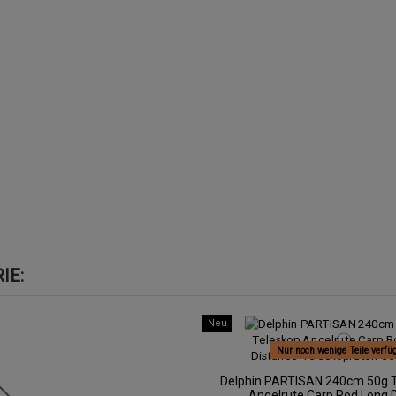
IE:
Neu
Nur noch wenige Teile verfü
Delphin PARTISAN 240cm 50g T
Angelrute Carp Rod Long 