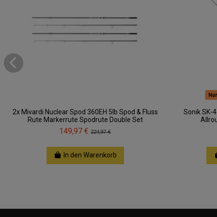
Nur
2x Mivardi Nuclear Spod 360EH 5lb Spod & Fluss
Sonik SK-4
Rute Markerrute Spodrute Double Set
Allro
149,97 €
224,97 €
In den Warenkorb