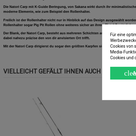
Die Natori Carp mit K-Guide Beringung, von Sakana wirkt durch ihr minimalistisch
moderne Elemente, wie zum Beispiel den Rollenhalter.
Freilich ist der Rollenhalter nicht nur in Hinblick auf das Design ausgewählt wo
Rollenhalter sogar Pig Pit Rollen ohne weiteres sicher an ihrem Platz! Zusätzlic
Der Blank, der Natori Carp, besteht aus mehreren Schichten aus High Modulus Carb
Für eine opt
dabei nahezu präzise den von dir anvisierten Ort trifft.
Werbezwecken
Cookies von s
Mit der Natori Carp dirigierst du sogar den größten Karpfen sicher in deinen Kesch
Media-Funkti
Cookies und 
VIELLEICHT GEFÄLLT IHNEN AUCH
clea
A