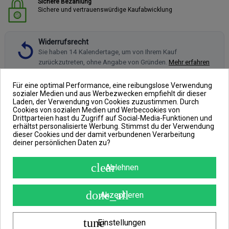
Sichere Bezahlung
Sichere und vertrauenswürdige Kaufabwicklung
Widerrufsrecht
Sie haben 14 Kalendertage, um von Ihrem Kauf
zurückzutreten, ohne Angabe von Gründen.
Mehr erfahren
Für eine optimal Performance, eine reibungslose Verwendung
sozialer Medien und aus Werbezwecken empfiehlt dir dieser
Laden, der Verwendung von Cookies zuzustimmen. Durch
Cookies von sozialen Medien und Werbecookies von
BESCHREIBUNG
Drittparteien hast du Zugriff auf Social-Media-Funktionen und
erhältst personalisierte Werbung. Stimmst du der Verwendung
ARTIKELDETAILS
dieser Cookies und der damit verbundenen Verarbeitung
deiner persönlichen Daten zu?
ANGABEN ZUR PRODUKTSICHERHEIT
REVIEWS
(0)
clear
Ablehnen
done_all
Akzeptieren
42" Camo Carp Net
tune
Einstellungen