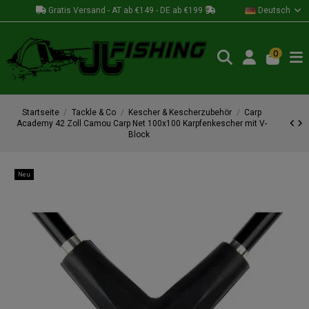
Gratis Versand - AT ab €149 - DE ab €199
Deutsch
0
Startseite
Tackle & Co
Kescher & Kescherzubehör
Carp
Academy 42 Zoll Camou Carp Net 100x100 Karpfenkescher mit V-
Block
Neu