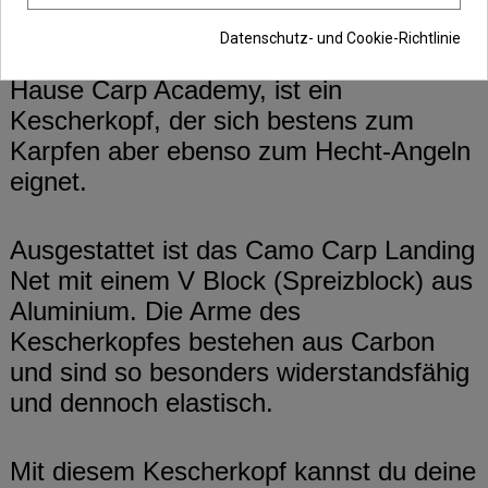
Datenschutz- und Cookie-Richtlinie
Das 42 zoll Camo Carp Net, aus dem
Hause Carp Academy, ist ein
Kescherkopf, der sich bestens zum
Karpfen aber ebenso zum Hecht-Angeln
eignet.
Ausgestattet ist das Camo Carp Landing
Net mit einem V Block (Spreizblock) aus
Aluminium. Die Arme des
Kescherkopfes bestehen aus Carbon
und sind so besonders widerstandsfähig
und dennoch elastisch.
Mit diesem Kescherkopf kannst du deine