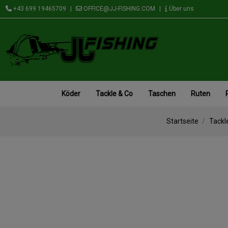
+43 699 19465709
|
OFFICE@JJ-FISHING.COM
|
Über uns
Köder
Tackle & Co
Taschen
Ruten
Startseite
Tackl