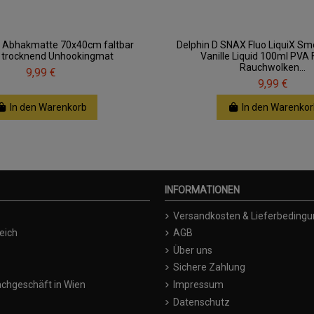
o Abhakmatte 70x40cm faltbar
Delphin D SNAX Fluo LiquiX Sm
l trocknend Unhookingmat
Vanille Liquid 100ml PVA 
Rauchwolken...
9,99 €
9,99 €
In den Warenkorb
In den Warenkor
INFORMATIONEN
Versandkosten & Lieferbeding
eich
AGB
Über uns
Sichere Zahlung
chgeschäft in Wien
Impressum
Datenschutz