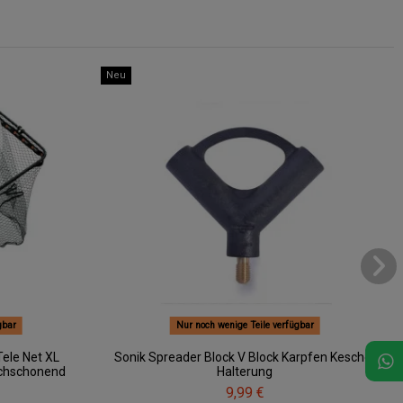
Neu
gbar
Nur noch wenige Teile verfügbar
Tele Net XL
Sonik Spreader Block V Block Karpfen Kescher
schschonend
Halterung
9,99 €