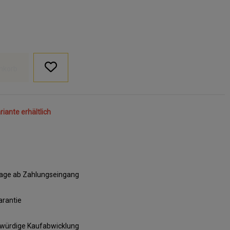
nkorb
riante erhältlich
ktage ab Zahlungseingang
arantie
swürdige Kaufabwicklung