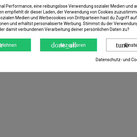
imal Performance, eine reibungslose Verwendung sozialer Medien und a
 empfiehlt dir dieser Laden, der Verwendung von Cookies zuzustimm
ozialen Medien und Werbecookies von Drittparteien hast du Zugriff auf
onen und erhältst personalisierte Werbung. Stimmst du der Verwendung
der damit verbundenen Verarbeitung deiner persönlichen Daten zu?
r
done_all
tune
blehnen
Akzeptieren
Einst
Datenschutz- und Coo