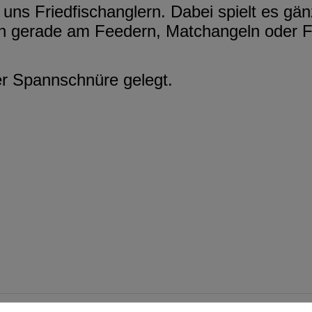
uns Friedfischanglern. Dabei spielt es gänz
n gerade am Feedern, Matchangeln oder For
er Spannschnüre gelegt.