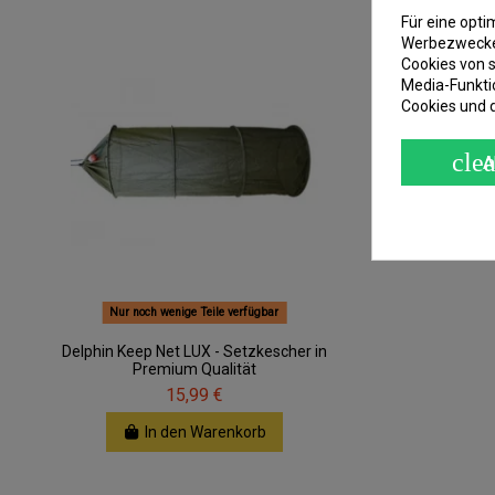
Für eine opt
Werbezwecken
Cookies von s
Media-Funkti
Cookies und 
clea
A
Nur noch wenige Teile verfügbar
Delphin Keep Net LUX - Setzkescher in
Premium Qualität
15,99 €
In den Warenkorb