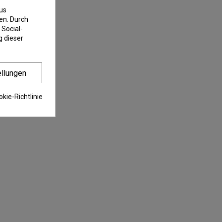
us
en. Durch
 Social-
 dieser
ellungen
kie-Richtlinie