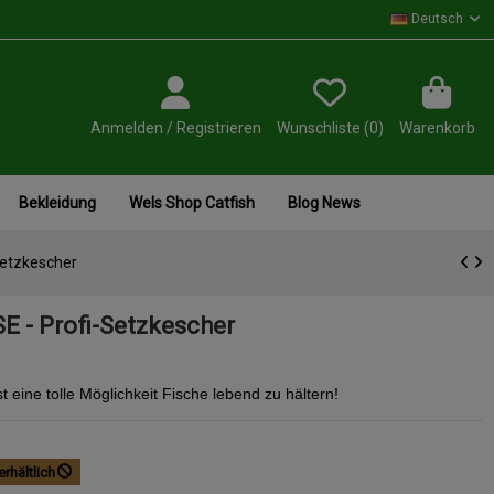
Deutsch
Anmelden / Registrieren
Wunschliste (
0
)
Warenkorb
Bekleidung
Wels Shop Catfish
Blog News
Setzkescher
E - Profi-Setzkescher
 eine tolle Möglichkeit Fische lebend zu hältern!
erhältlich