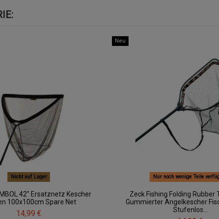
IE:
Neu
Nicht auf Lager
Nur noch wenige Teile verfü
MBOL 42" Ersatznetz Kescher
Zeck Fishing Folding Rubber 
en 100x100cm Spare Net
Gummierter Angelkescher Fi
Stufenlos...
14,99 €