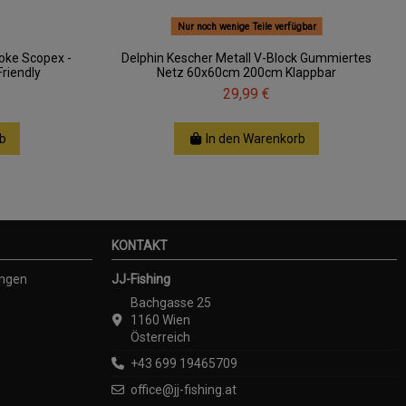
Nur noch wenige Teile verfügbar
oke Scopex -
Delphin Kescher Metall V-Block Gummiertes
Friendly
Netz 60x60cm 200cm Klappbar
29,99 €
b
In den Warenkorb
KONTAKT
ungen
JJ-Fishing
Bachgasse 25
1160 Wien
Österreich
+43 699 19465709
office@jj-fishing.at