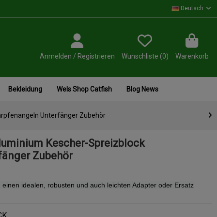
Deutsch
Anmelden / Registrieren
Wunschliste (
0
)
Warenkorb
Bekleidung
Wels Shop Catfish
Blog News
arpfenangeln Unterfänger Zubehör
luminium Kescher-Spreizblock
fänger Zubehör
einen idealen, robusten und auch leichten Adapter oder Ersatz
CK