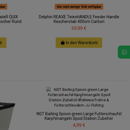
gbar
Nur noch wenige Teile verfügbar
ateR QUIX
Delphin REAXE TelexHANDLE Feeder Handle
escher Rund
Kescherstab 400cm Carbon
39,99 €
b
In den Warenkorb
NGT Baiting Spoon green Large Futterschaufel
Karpfenangeln Spod Station Zubehör
4,99 €