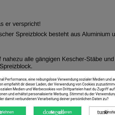
 er verspricht!
scher Spreizblock besteht aus Aluminium u
 nahezu alle gängigen Kescher-Stäbe und i
Spreizblock.
imal Performance, eine reibungslose Verwendung sozialer Medien und a
halten und passt somit auch optisch zu je
 empfiehlt dir dieser Laden, der Verwendung von Cookies zuzustimm
ozialen Medien und Werbecookies von Drittparteien hast du Zugriff auf
onen und erhältst personalisierte Werbung. Stimmst du der Verwendung
der damit verbundenen Verarbeitung deiner persönlichen Daten zu?
r
done_all
tune
blehnen
Akzeptieren
Einst