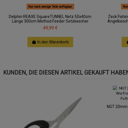
Nur noch wenige Teile verfügbar
Nur
Delphin REAXE SquareTUNNEL Netz 50x40cm
Zeck Fishi
Länge 300cm Method Feeder Setzkescher
Angelkesc
49,99 €
In den Warenkorb
KUNDEN, DIE DIESEN ARTIKEL GEKAUFT HABEN,
NGT 20mm T