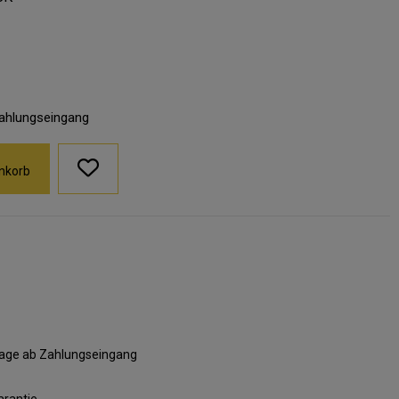
Zahlungseingang
nkorb
ktage ab Zahlungseingang
arantie