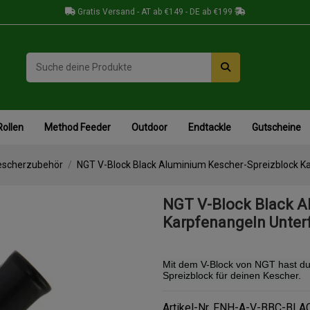
Gratis Versand - AT ab €149 - DE ab €199
Rollen
Method Feeder
Outdoor
Endtackle
Gutscheine
escherzubehör
NGT V-Block Black Aluminium Kescher-Spreizblock K
NGT V-Block Black A
Karpfenangeln Unter
Mit dem V-Block von NGT hast du 
Spreizblock für deinen Kescher.
Artikel-Nr.
FNH-A-V-BBC-BLA