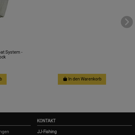
oat System -
ock
b
In den Warenkorb
KONTAKT
ungen
JJ-Fishing