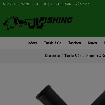
+43 699 19465709
|
OFFICE@JJ-FISHING.COM
|
Über uns
Köder
Tackle & Co
Taschen
Ruten
Startseite
Tackle & Co
Kescher & K