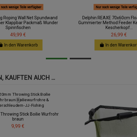
 noch wenige Teile verfügbar
Nur noch wenige Teile verfü
ng Roping Wall Net Spundwand
Delphin REAXE 70x60cm Flo
her Klappbar Packmaß Wunder
Gummierter Method Feeder K
Spinnfischen
Kescherkopf...
49,99 €
26,99 €
In den Warenkorb
In den Warenkor
 KAUFTEN AUCH ...
hrowing Stick Boilie Wurfrohr
braun
9,99 €