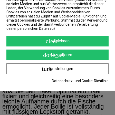
speziell entwickelt wurden, um eine
sozialer Medien und aus Werbezwecken empfiehlt dir dieser
maximale Lockwirkung bei der Karpfen-
Laden, der Verwendung von Cookies zuzustimmen. Durch
Cookies von sozialen Medien und Werbecookies von
und Amurangelei zu erzielen. Die
Drittparteien hast du Zugriff auf Social-Media-Funktionen und
Kombination aus der bewährten Mister
erhältst personalisierte Werbung. Stimmst du der Verwendung
Red Super Hot Mischung und fein
dieser Cookies und der damit verbundenen Verarbeitung
abgestimmten Zusatzstoffen sorgt für
deiner persönlichen Daten zu?
einen intensiven, markanten
Geschmack, der selbst vorsichtige und
clear
Ablehnen
erfahrene Fische zum Anbiss verleitet.
Das speziell abgestimmte Mister Red
done_all
Akzeptieren
Super Hot Aroma verstärkt die
Lockwirkung zusätzlich und sorgt für
eine gleichmäßige Freisetzung der
tune
Einstellungen
Duftstoffe im Wasser.
Die Glugged Boilies zeichnen sich durch
Datenschutz- und Cookie-Richtlinie
ihre elastische und leicht klebrige Textur
aus, die den Haken optimal am Haar
fixiert und gleichzeitig eine besonders
leichte Aufnahme durch die Fische
ermöglicht. Jeder Boilie ist vollständig
mit flüssigem Lockstoff getränkt,