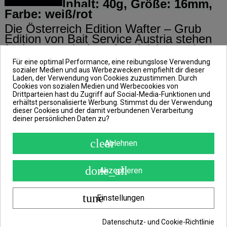
Inhalt: 40g, Größe:
16
mm,
Farbe: weiß/rot
Die Österreich Edition Wafter – Grub
Edition von Bait Service Austria stehen
für kompromisslose Attraktivität und
moderne Köderentwicklung auf
Für eine optimal Performance, eine reibungslose Verwendung
höchstem Niveau. Diese speziell
sozialer Medien und aus Werbezwecken empfiehlt dir dieser
abgestimmte Wafter-Variante kombiniert
Laden, der Verwendung von Cookies zuzustimmen. Durch
Cookies von sozialen Medien und Werbecookies von
eine perfekt ausbalancierte Präsentation
Drittparteien hast du Zugriff auf Social-Media-Funktionen und
mit einem intensiven und
erhältst personalisierte Werbung. Stimmst du der Verwendung
unverwechselbaren Aromaprofil.
dieser Cookies und der damit verbundenen Verarbeitung
deiner persönlichen Daten zu?
Im Mittelpunkt steht das klassische
Oldschool Honey & Vanille Aroma, das
clear
Ablehnen
die natürliche Süße von Honig mit den
warmen, cremigen Noten echter Vanille
vereint. Diese bewährte
done_all
Akzeptieren
Aromakombination erzeugt unter
Wasser eine langanhaltende und
gleichmäßige Duftspur, die Karpfen
tune
Einstellungen
gezielt auf den Futterplatz aufmerksam
macht. Die harmonische Verbindung aus
Datenschutz- und Cookie-Richtlinie
süßen und cremigen Komponenten sorgt