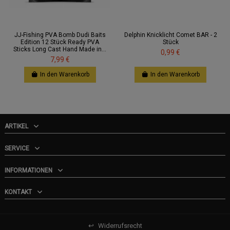
JJ-Fishing PVA Bomb Dudi Baits
Delphin Knicklicht Comet BAR - 2
Edition 12 Stück Ready PVA
Stück
Sticks Long Cast Hand Made in...
0,99 €
7,99 €
In den Warenkorb
In den Warenkorb
ARTIKEL
SERVICE
INFORMATIONEN
KONTAKT
↩
Widerrufsrecht