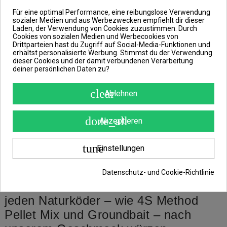
jeder Jahreszeit effektiv eingesetzt
Für eine optimal Performance, eine reibungslose Verwendung
werden können.
sozialer Medien und aus Werbezwecken empfiehlt dir dieser
Laden, der Verwendung von Cookies zuzustimmen. Durch
Cookies von sozialen Medien und Werbecookies von
Wichtig ist zu erwähnen, dass hier die
Drittparteien hast du Zugriff auf Social-Media-Funktionen und
Haldorado National-Teamfischer aus
erhältst personalisierte Werbung. Stimmst du der Verwendung
dieser Cookies und der damit verbundenen Verarbeitung
Ungarn, Slowakei sowie Rumänien bei
deiner persönlichen Daten zu?
der Produktion mitgeholfen haben und
clear
Ablehnen
mit diesen Ködern die WM 2021 auf
Platz 1, Platz 3 und Platz 4 gewinnen
done_all
Akzeptieren
konnten.
Sprühdüfte sind beim
tune
Einstellungen
Methodenfischen am beliebtesten, da
ihre Verwendung große Abwechslung
Datenschutz- und Cookie-Richtlinie
bietet. Mit ihrer Hilfe können wir fast
jeden Naturköder – wie 4S Method
Pellet Mix und Groundbait – nach