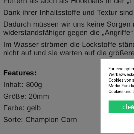
Füttern als auch als Hookbaits in der „L
Dank ihrer Inhaltsstoffe und Textur sin
Dadurch müssen wir uns keine Sorgen ma
widerstandsfähiger gegen die „Angriffe
Im Wasser strömen die Lockstoffe stän
nicht auf und sie warten auf die größe
Für eine opt
Features:
Werbezwecken
Cookies von s
Inhalt: 800g
Media-Funkti
Cookies und 
Größe: 20mm
clea
A
Farbe: gelb
Sorte: Champion Corn