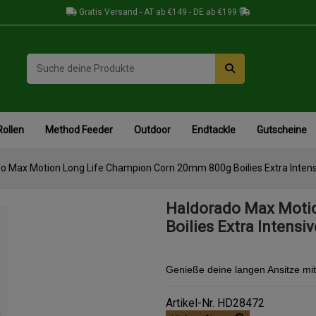
Gratis Versand - AT ab €149 - DE ab €199
Rollen
Method Feeder
Outdoor
Endtackle
Gutscheine
o Max Motion Long Life Champion Corn 20mm 800g Boilies Extra Intens
Haldorado Max Moti
Boilies Extra Intensi
Genieße deine langen Ansitze mit 
Artikel-Nr.
HD28472