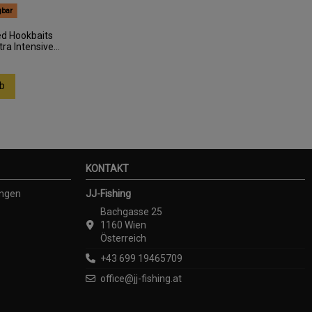
gbar
ed Hookbaits
a Intensive...
b
KONTAKT
ungen
JJ-Fishing
Bachgasse 25
1160 Wien
Österreich
+43 699 19465709
office@jj-fishing.at