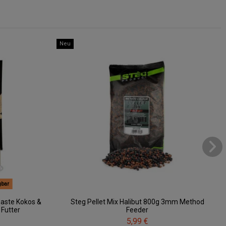
Neu
gbar
aste Kokos &
Steg Pellet Mix Halibut 800g 3mm Method
 Futter
Feeder
5,99 €