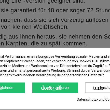
ong Life“-Version geeignet sind.
d sie garantiert für 48 oder sogar 72 Stu
chen, dass sie sich vorzeitig auflösen 
“ von kleinen Weißfischen.
dig aus ihnen heraus, sie nehmen den 
ren Karpfen, die zu spät kommen.
imal Performance, eine reibungslose Verwendung sozialer Medien und a
 empfiehlt dir dieser Laden, der Verwendung von Cookies zuzustimm
ozialen Medien und Werbecookies von Drittparteien hast du Zugriff auf
onen und erhältst personalisierte Werbung. Stimmst du der Verwendung
der damit verbundenen Verarbeitung deiner persönlichen Daten zu?
r
done_all
tune
blehnen
Akzeptieren
Einst
Datenschutz- und Coo