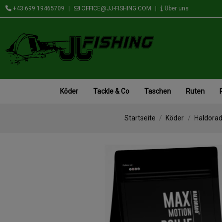
+43 699 19465709
|
OFFICE@JJ-FISHING.COM
|
Über uns
Köder
Tackle & Co
Taschen
Ruten
Startseite
Köder
Haldorad