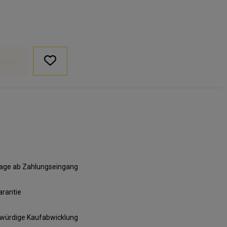
nkorb
ktage ab Zahlungseingang
arantie
swürdige Kaufabwicklung