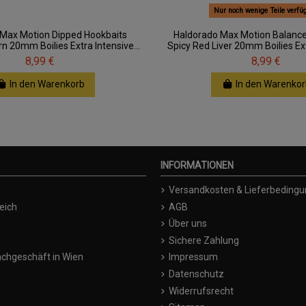
Nur noch wenige Teile verfü
 Max Motion Dipped Hookbaits
Haldorado Max Motion Balanc
 20mm Boilies Extra Intensive...
Spicy Red Liver 20mm Boilies Extr
8,99 €
8,99 €
In den Warenkorb
In den Warenkor
INFORMATIONEN
Versandkosten & Lieferbeding
eich
AGB
Über uns
Sichere Zahlung
chgeschäft in Wien
Impressum
Datenschutz
Widerrufsrecht