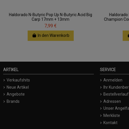
Haldorado N-Butyric Pop Up N-Butyric Acid Big
Haldorado
Carp 17mm + 13mm
Champion Corn
7,99 €
In den Warenkorb
ARTIKEL
SERVICE
Verkaufshits
Anmelden
Neue Artikel
Ihr Kundenber
Angebote
Bestellverlauf
Brands
Adressen
Unser Angelfa
Merkliste
Kontakt