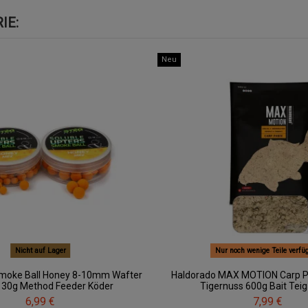
IE:
Neu
Nicht auf Lager
Nur noch wenige Teile verfü
Smoke Ball Honey 8-10mm Wafter
Haldorado MAX MOTION Carp P
e 30g Method Feeder Köder
Tigernuss 600g Bait Teig
6,99 €
7,99 €