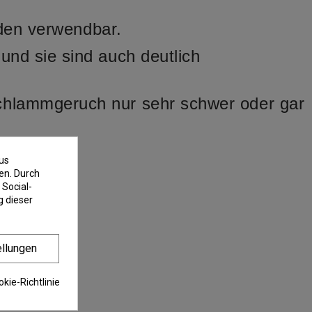
nden verwendbar.
und sie sind auch deutlich
Schlammgeruch nur sehr schwer oder gar
us
en. Durch
 Social-
 dieser
ellungen
kie-Richtlinie