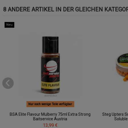
8 ANDERE ARTIKEL IN DER GLEICHEN KATEGOR
Neu
Nur noch wenige Teile verfügbar
BSA Elite Flavour Mulberry 75ml Extra Strong
Steg Upters 
Baitservice Austria
Solubl
13,99 €