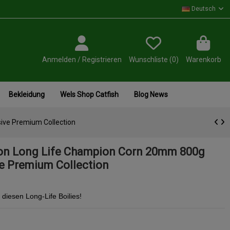
Deutsch
Anmelden / Registrieren
Wunschliste (
0
)
Warenkorb
Bekleidung
Wels Shop Catfish
Blog News
ive Premium Collection
on Long Life Champion Corn 20mm 800g
ve Premium Collection
diesen Long-Life Boilies!