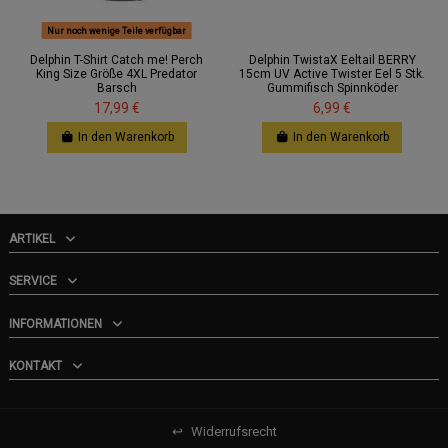
Nur noch wenige Teile verfügbar
Delphin T-Shirt Catch me! Perch
Delphin TwistaX Eeltail BERRY
King Size Größe 4XL Predator
15cm UV Active Twister Eel 5 Stk.
Barsch
Gummifisch Spinnköder
17,99 €
6,99 €
In den Warenkorb
In den Warenkorb
ARTIKEL
SERVICE
INFORMATIONEN
KONTAKT
↩
Widerrufsrecht