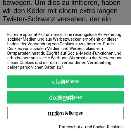
bewegen. Um dies zu imitieren, haben
wir den Köder mit einem extra langen
Twister-Schwanz versehen, der ein
einzigartiges Kräuseln erzeugt und auch
bei sehr langsamer Einholbewegung
Für eine optimal Performance, eine reibungslose Verwendung
sozialer Medien und aus Werbezwecken empfiehlt dir dieser
einwandfrei funktioniert.
Laden, der Verwendung von Cookies zuzustimmen. Durch
Cookies von sozialen Medien und Werbecookies von
Die Bewegung vom Schwanz verleiht
Drittparteien hast du Zugriff auf Social-Media-Funktionen und
erhältst personalisierte Werbung. Stimmst du der Verwendung
dem Köder eine unwiderstehliche
dieser Cookies und der damit verbundenen Verarbeitung
deiner persönlichen Daten zu?
Vibration, die mehr als einen Raubfisch
zum Biss verleitet.
clear
Ablehnen
Im Vergleich zum schmalen Schwanz ist
done_all
der Körper des Köders massiv genug,
Akzeptieren
um ihn problemlos auf einen Jig-Haken
tune
Einstellungen
zu setzen oder ein Spinn-Rig zu
montieren.
Datenschutz- und Cookie-Richtlinie