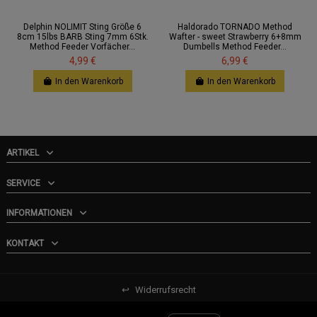
Delphin NOLIMIT Sting Größe 6
Haldorado TORNADO Method
8cm 15lbs BARB Sting 7mm 6Stk.
Wafter - sweet Strawberry 6+8mm
Method Feeder Vorfächer...
Dumbells Method Feeder...
4,99 €
6,99 €
In den Warenkorb
In den Warenkorb
ARTIKEL
SERVICE
INFORMATIONEN
KONTAKT
↩
Widerrufsrecht