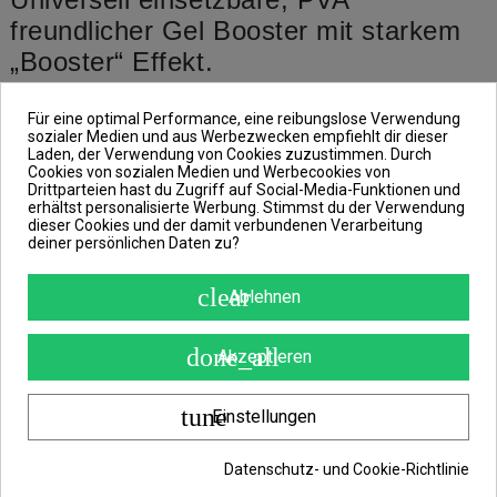
freundlicher Gel Booster mit starkem
„Booster“ Effekt.
Neugierige Fische werden hiervon
Für eine optimal Performance, eine reibungslose Verwendung
sehr stark angezogen.
sozialer Medien und aus Werbezwecken empfiehlt dir dieser
Laden, der Verwendung von Cookies zuzustimmen. Durch
Sie erhöht die Attraktivität von Boilies,
Cookies von sozialen Medien und Werbecookies von
Drittparteien hast du Zugriff auf Social-Media-Funktionen und
Pellets, Method-Mix und anderen
erhältst personalisierte Werbung. Stimmst du der Verwendung
dieser Cookies und der damit verbundenen Verarbeitung
Ködern, einschließlich PVA-Bags, die
deiner persönlichen Daten zu?
nicht aufgelöst werden.
clear
Ablehnen
Dieses Gel sinkt in der Wassersäule
auf den Gewässergrund.
done_all
Akzeptieren
Bei Kontakt mit Wasser kommt es zu
einer sofortigen und sehr deutlichen
tune
Einstellungen
Ausbreitung eines „Futtersignales“.
Datenschutz- und Cookie-Richtlinie
Um den Köder und in seiner