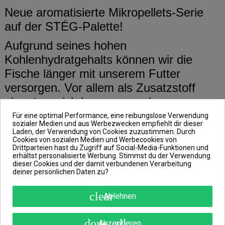
Neue aromatisierte Mikropellets-Serie
auf der STÉG-Palette!
Aufgrund seines hohen
Kohlenhydratgehalts können wir die
Fische länger mit unserem Futter
versorgen. Vor allem als Zusatzstoff
eignet es sich hervorragend zur
Verbesserung natürlicher
Für eine optimal Performance, eine reibungslose Verwendung
sozialer Medien und aus Werbezwecken empfiehlt dir dieser
Pelletmischungen und Futtermittel.
Laden, der Verwendung von Cookies zuzustimmen. Durch
Cookies von sozialen Medien und Werbecookies von
Die größeren, bunten Körner wecken
Drittparteien hast du Zugriff auf Social-Media-Funktionen und
erhältst personalisierte Werbung. Stimmst du der Verwendung
zunächst das Interesse der Fische und
dieser Cookies und der damit verbundenen Verarbeitung
deiner persönlichen Daten zu?
die größeren Fische nehmen sie gerne
auf. Es löst sich schneller auf als
clear
Ablehnen
Fischpellets und bildet nach Erreichen
des Gewässergrunds sofort eine Wolke
done_all
Akzeptieren