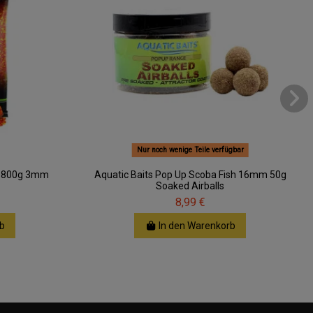
Nur noch wenige Teile verfügbar
ich 800g 3mm
Aquatic Baits Pop Up Scoba Fish 16mm 50g
Soaked Airballs
8,99 €
b
In den Warenkorb