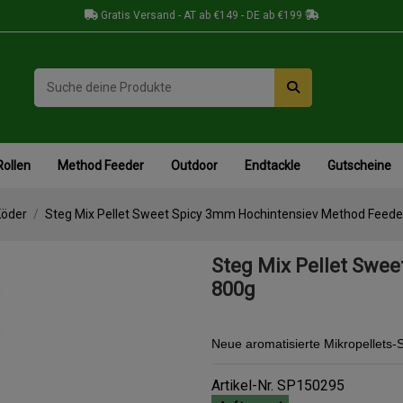
Gratis Versand - AT ab €149 - DE ab €199
Rollen
Method Feeder
Outdoor
Endtackle
Gutscheine
Köder
Steg Mix Pellet Sweet Spicy 3mm Hochintensiev Method Feede
Steg Mix Pellet Swe
800g
Neue aromatisierte Mikropellets-
Artikel-Nr.
SP150295