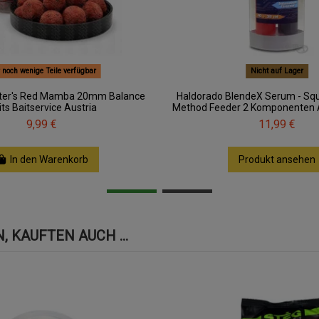
 noch wenige Teile verfügbar
Nicht auf Lager
ter's Red Mamba 20mm Balance
Haldorado BlendeX Serum - Squ
its Baitservice Austria
Method Feeder 2 Komponenten Ad
9,99 €
11,99 €
In den Warenkorb
Produkt ansehen
 KAUFTEN AUCH ...