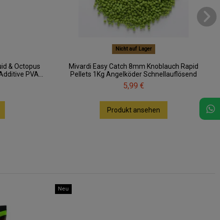
Nicht auf Lager
id & Octopus
Mivardi Easy Catch 8mm Knoblauch Rapid
ditive PVA...
Pellets 1Kg Angelköder Schnellauflösend
5,99 €
Produkt ansehen
Neu