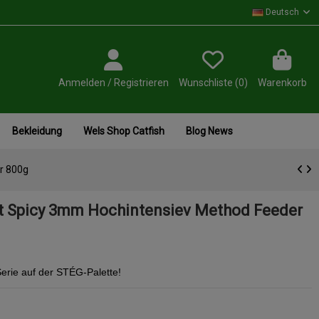
Deutsch
Anmelden / Registrieren
Wunschliste (
0
)
Warenkorb
Bekleidung
Wels Shop Catfish
Blog News
r 800g
et Spicy 3mm Hochintensiev Method Feeder
Serie auf der STÉG-Palette!