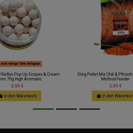
 noch wenige Teile verfügbar
d Reflex Pop Up Scopex & Cream
Steg Pellet Mix Chili & Pfirs
m 70g High Aromatic
Method Feeder
6,99 €
5,99 €
In den Warenkorb
In den Warenkor