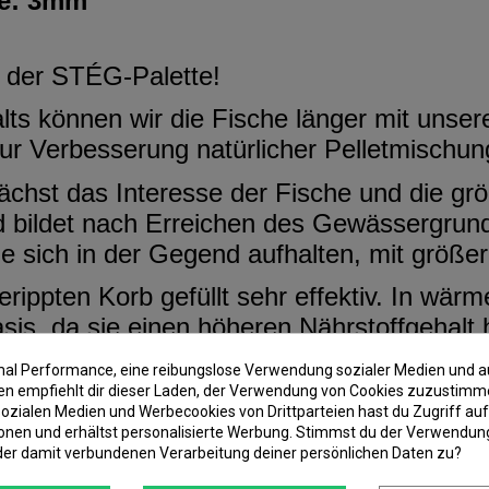
ße: 3mm
f der STÉG-Palette!
s können wir die Fische länger mit unsere
zur Verbesserung natürlicher Pelletmischun
chst das Interesse der Fische und die gr
 und bildet nach Erreichen des Gewässergru
ie sich in der Gegend aufhalten, mit größe
erippten Korb gefüllt sehr effektiv. In wä
asis, da sie einen höheren Nährstoffgehalt
ge Wasser auf die Pellets und warten Sie
imal Performance, eine reibungslose Verwendung sozialer Medien und a
 empfiehlt dir dieser Laden, der Verwendung von Cookies zuzustimm
r zu sehen, ob es beim Zusammendrücken
ozialen Medien und Werbecookies von Drittparteien hast du Zugriff auf
e Menge Wasser darüber, bis es unter Dr
onen und erhältst personalisierte Werbung. Stimmst du der Verwendung
der damit verbundenen Verarbeitung deiner persönlichen Daten zu?