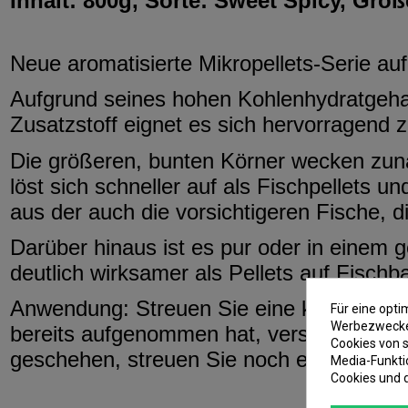
Inhalt: 800g, Sorte: Sweet Spicy, Grö
Neue aromatisierte Mikropellets-Serie au
Aufgrund seines hohen Kohlenhydratgehalt
Zusatzstoff eignet es sich hervorragend 
Die größeren, bunten Körner wecken zunä
löst sich schneller auf als Fischpellets
aus der auch die vorsichtigeren Fische, d
Darüber hinaus ist es pur oder in einem g
deutlich wirksamer als Pellets auf Fischb
Anwendung: Streuen Sie eine kleine Men
Für eine opt
Werbezwecken
bereits aufgenommen hat, versuchen wi
Cookies von s
geschehen, streuen Sie noch eine klein
Media-Funkti
Cookies und 