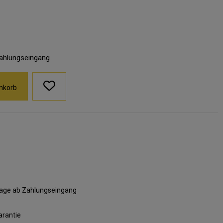
Zahlungseingang
nkorb
ktage ab Zahlungseingang
arantie