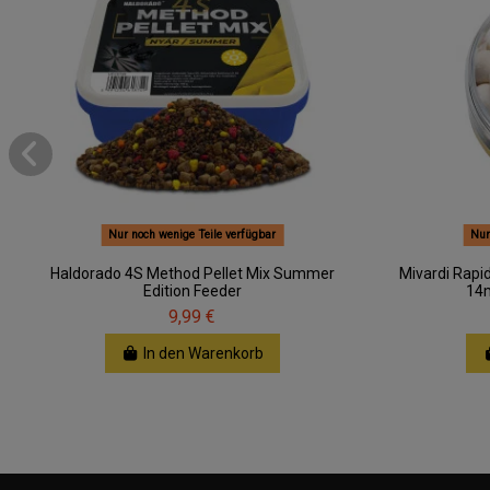
Nur noch wenige Teile verfügbar
Nur
Haldorado 4S Method Pellet Mix Summer
Mivardi Rapi
Edition Feeder
14m
9,99 €
In den Warenkorb