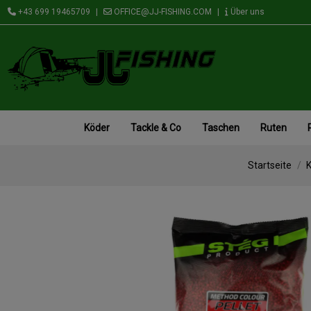
+43 699 19465709
|
OFFICE@JJ-FISHING.COM
|
Über uns
Köder
Tackle & Co
Taschen
Ruten
Startseite