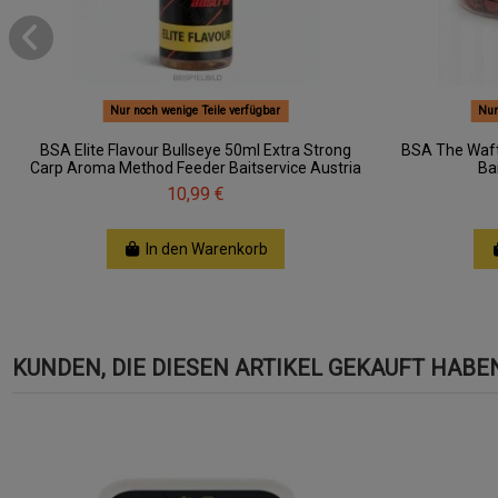
Nur noch wenige Teile verfügbar
Nur
BSA Elite Flavour Bullseye 50ml Extra Strong
BSA The Waf
Carp Aroma Method Feeder Baitservice Austria
Ba
10,99 €
In den Warenkorb
KUNDEN, DIE DIESEN ARTIKEL GEKAUFT HABEN,