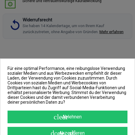
Sichere und vertrauenswürdige Kaufabwicklung
Widerrufsrecht
Sie haben 14 Kalendertage, um von Ihrem Kauf
zurückzutreten, ohne Angabe von Gründen.
Mehr erfahren
BESCHREIBUNG
Für eine optimal Performance, eine reibungslose Verwendung
ARTIKELDETAILS
sozialer Medien und aus Werbezwecken empfiehlt dir dieser
Laden, der Verwendung von Cookies zuzustimmen. Durch
ANGABEN ZUR PRODUKTSICHERHEIT
Cookies von sozialen Medien und Werbecookies von
Drittparteien hast du Zugriff auf Social-Media-Funktionen und
REVIEWS
(0)
erhältst personalisierte Werbung. Stimmst du der Verwendung
dieser Cookies und der damit verbundenen Verarbeitung
deiner persönlichen Daten zu?
clear
Ablehnen
Casting Glove
done_all
Akzeptieren