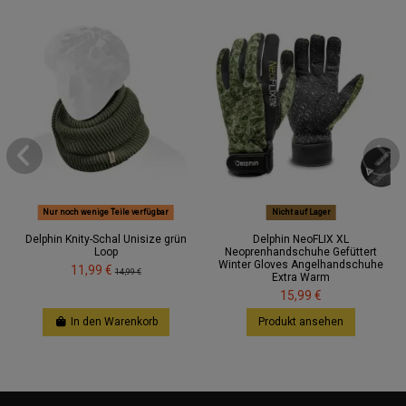
Nur noch wenige Teile verfügbar
Nicht auf Lager
Delphin Knity-Schal Unisize grün
Delphin NeoFLIX XL
Loop
Neoprenhandschuhe Gefüttert
Winter Gloves Angelhandschuhe
11,99 €
14,99 €
Extra Warm
15,99 €
In den Warenkorb
Produkt ansehen