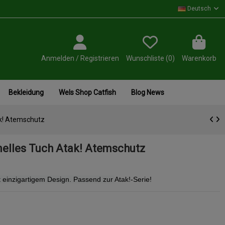
Deutsch
Anmelden / Registrieren
Wunschliste (
0
)
Warenkorb
Bekleidung
Wels Shop Catfish
Blog News
ak! Atemschutz
nelles Tuch Atak! Atemschutz
it einzigartigem Design. Passend zur
Atak!-Serie!