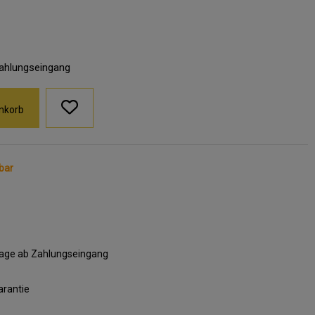
Zahlungseingang
nkorb
bar
ktage ab Zahlungseingang
arantie