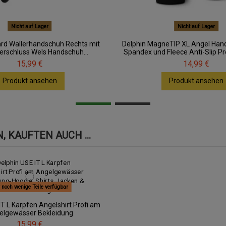
Nicht auf Lager
Nicht auf Lager
ard Wallerhandschuh Rechts mit
Delphin MagneTIP XL Angel Ha
rschluss Wels Handschuh...
Spandex und Fleece Anti-Slip P
15,99 €
14,99 €
Produkt ansehen
Produkt ansehen
 KAUFTEN AUCH ...
 noch wenige Teile verfügbar
IT L Karpfen Angelshirt Profi am
elgewässer Bekleidung
15,99 €