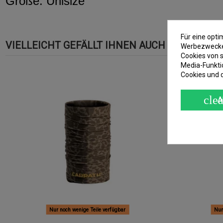
Größe: Unisize
Für eine opt
VIELLEICHT GEFÄLLT IHNEN AUCH
Werbezwecken
Cookies von s
Media-Funkti
-10%
Cookies und 
clea
A
Nur noch wenige Teile verfügbar
Nur