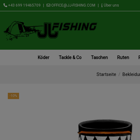
+43 699 19465709
|
OFFICE@JJ-FISHING.COM
|
Über uns
Köder
Tackle & Co
Taschen
Ruten
Startseite
Bekleid
-10%