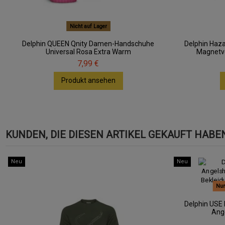
Nicht auf Lager
Delphin QUEEN Qnity Damen-Handschuhe
Delphin Haz
Universal Rosa Extra Warm
Magnetve
7,99 €
Produkt ansehen
KUNDEN, DIE DIESEN ARTIKEL GEKAUFT HABEN,
Neu
Neu
Nur
Delphin USE 
Ang