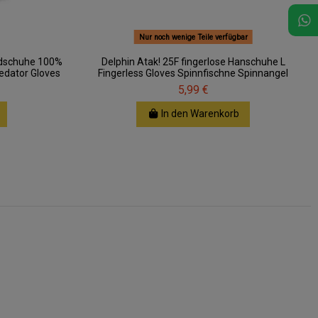
Nur noch wenige Teile verfügbar
ndschuhe 100%
Delphin Atak! 25F fingerlose Hanschuhe L
redator Gloves
Fingerless Gloves Spinnfischne Spinnangel
5,99 €
In den Warenkorb