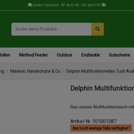
Gratis Versand - AT ab €149 - DE ab €199
Rollen
Method Feeder
Outdoor
Endtackle
Gutscheine
ung
Masken, Handschuhe & Co
Delphin Multifunktionelles Tuch At
Delphin Multifunktio
Das unisize Multifunktionstuch m
Artikel-Nr.
101001587
Nur noch wenige Teile verfügbar