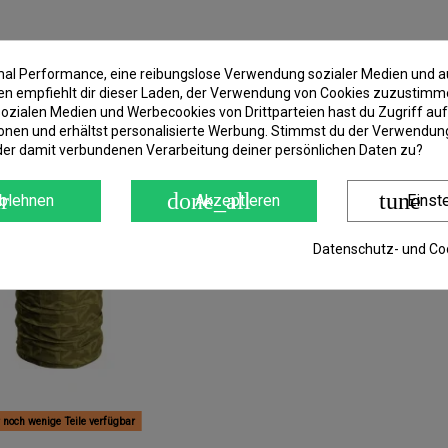
imal Performance, eine reibungslose Verwendung sozialer Medien und a
 empfiehlt dir dieser Laden, der Verwendung von Cookies zuzustimm
ozialen Medien und Werbecookies von Drittparteien hast du Zugriff auf
onen und erhältst personalisierte Werbung. Stimmst du der Verwendung
der damit verbundenen Verarbeitung deiner persönlichen Daten zu?
r
done_all
tune
blehnen
Akzeptieren
Einst
Datenschutz- und Coo
 noch wenige Teile verfügbar