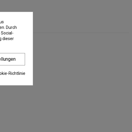
us
en. Durch
 Social-
 dieser
ellungen
kie-Richtlinie