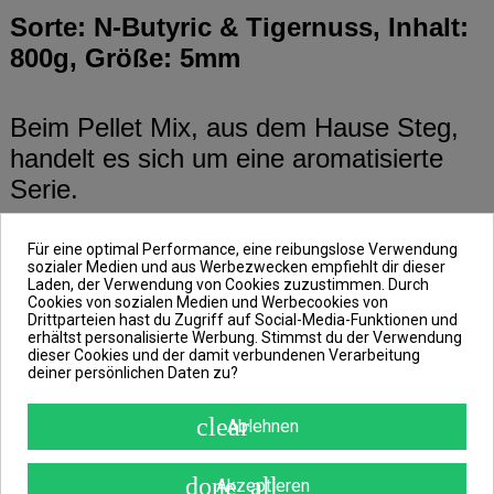
Sorte: N-Butyric & Tigernuss, Inhalt:
800g, Größe: 5mm
Beim Pellet Mix, aus dem Hause Steg,
handelt es sich um eine aromatisierte
Serie.
Für eine optimal Performance, eine reibungslose Verwendung
Nutzen kannst du diesen Mix
sozialer Medien und aus Werbezwecken empfiehlt dir dieser
insbesondere als Beigabe zu natürlichen
Laden, der Verwendung von Cookies zuzustimmen. Durch
Cookies von sozialen Medien und Werbecookies von
Pellet-Mischungen und Futtermitteln, um
Drittparteien hast du Zugriff auf Social-Media-Funktionen und
erhältst personalisierte Werbung. Stimmst du der Verwendung
deren Lockwirkung zu erhöhen. Nicht zu
dieser Cookies und der damit verbundenen Verarbeitung
deiner persönlichen Daten zu?
verachten ist seine Wirkung aber
ebenso, bei dessen Verwendung, in
clear
Ablehnen
einem PVA-Beutel oder als Hakenköder.
done_all
Akzeptieren