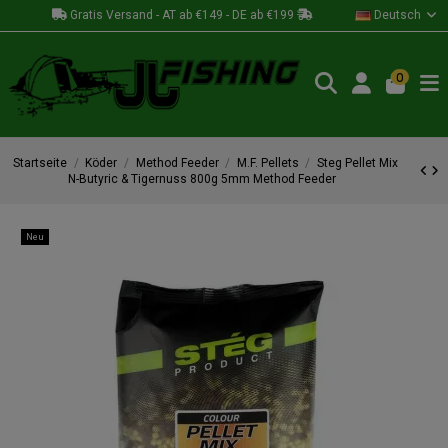
Gratis Versand - AT ab €149 - DE ab €199
Deutsch
0
Startseite
Köder
Method Feeder
M.F. Pellets
Steg Pellet Mix
N-Butyric & Tigernuss 800g 5mm Method Feeder
Neu