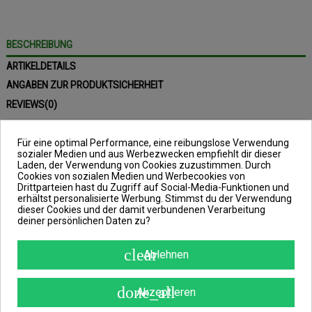
BESCHREIBUNG
ARTIKELDETAILS
ANGABEN ZUR PRODUKTSICHERHEIT
REVIEWS
(0)
Für eine optimal Performance, eine reibungslose Verwendung
sozialer Medien und aus Werbezwecken empfiehlt dir dieser
Laden, der Verwendung von Cookies zuzustimmen. Durch
Cookies von sozialen Medien und Werbecookies von
SIZZLA Thermal Mug Tall
Drittparteien hast du Zugriff auf Social-Media-Funktionen und
erhältst personalisierte Werbung. Stimmst du der Verwendung
Fassungsvermögen: 480ml, Farbe:
dieser Cookies und der damit verbundenen Verarbeitung
deiner persönlichen Daten zu?
schwarz / silber
clear
Ablehnen
Beim SIZZLA Thermal Mug Tall, aus
done_all
Akzeptieren
dem Hause Sonik, handelt es sich um