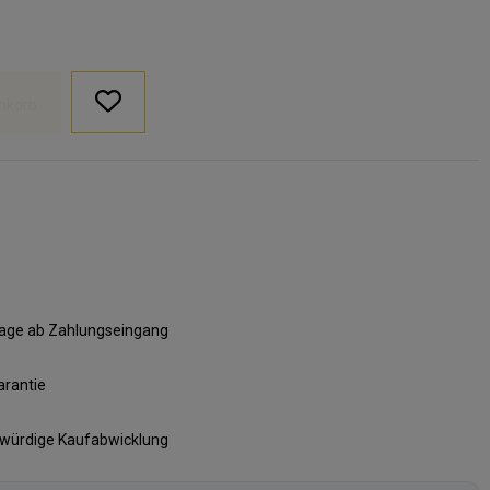
nkorb
ktage ab Zahlungseingang
arantie
swürdige Kaufabwicklung