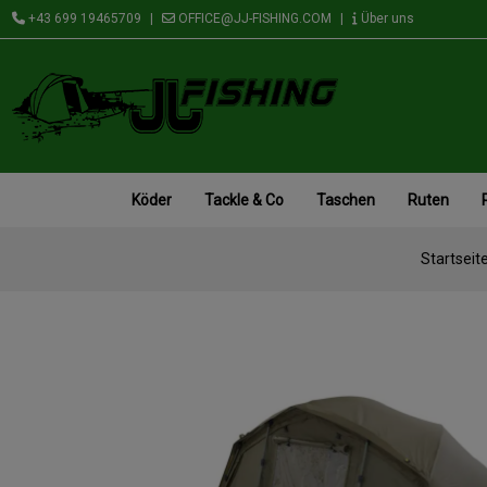
+43 699 19465709
|
OFFICE@JJ-FISHING.COM
|
Über uns
Köder
Tackle & Co
Taschen
Ruten
Startseit