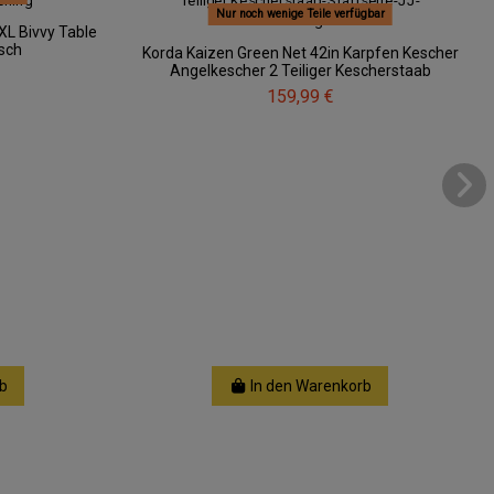
Nur noch wenige Teile verfügbar
XL Bivvy Table
sch
Korda Kaizen Green Net 42in Karpfen Kescher
Angelkescher 2 Teiliger Kescherstaab
159,99 €
b
In den Warenkorb