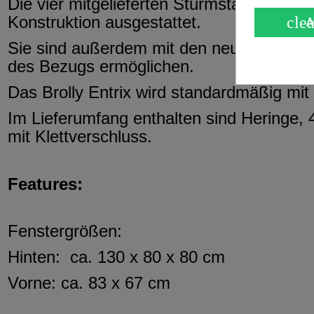
Die vier mitgelieferten Sturmstangen sind
Konstruktion ausgestattet.
clea
A
Sie sind außerdem mit den neuen Mivard
des Bezugs ermöglichen.
Das Brolly Entrix wird standardmäßig mit 
Im Lieferumfang enthalten sind Heringe, 
mit Klettverschluss.
Features:
Fenstergrößen:
Hinten:
ca. 130 x 80 x 80 cm
Vorne: ca. 83 x 67 cm