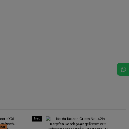
Neu
gbar