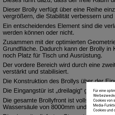
Dieser Brolly verfügt über eine Reihe ein
vergrößern, die Stabilität verbessern un
Ein entscheidendes Element sind die ver
werden können oder nicht.
Zusammen mit der optimierten Geometrie 
Grundfläche. Dadurch kann der Brolly in
noch Platz für Tisch und Ausrüstung.
Der vordere Bereich wird durch eine zweit
verstärkt und stabilisiert.
Die Konstruktion des Brollys über der Ei
Die Eingangstür ist „dreilagig“ gestaltet
Für eine opt
Werbezwecken
Die gesamte Brollyfront ist vollständig 
Cookies von s
Media-Funkti
Wassersäule von 8000mm und eine erhöh
Cookies und 