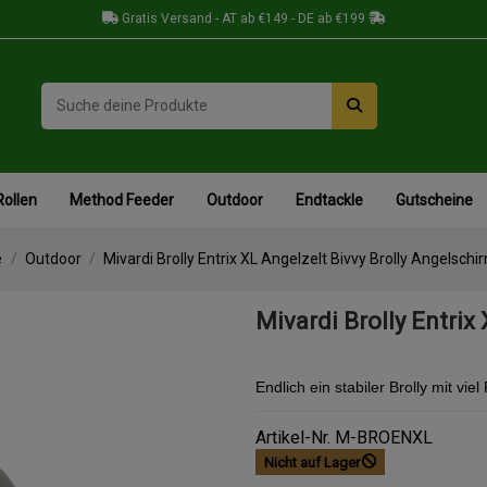
Gratis Versand - AT ab €149 - DE ab €199
Rollen
Method Feeder
Outdoor
Endtackle
Gutscheine
e
Outdoor
Mivardi Brolly Entrix XL Angelzelt Bivvy Brolly Angelschi
Mivardi Brolly Entrix
Endlich ein stabiler Brolly mit viel 
Artikel-Nr.
M-BROENXL
Nicht auf Lager