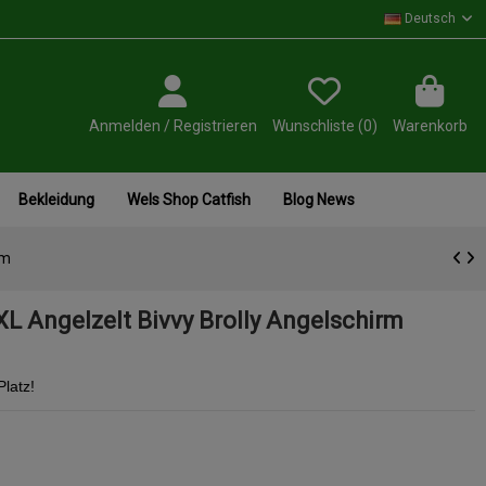
Deutsch
Anmelden / Registrieren
Wunschliste (
0
)
Warenkorb
Bekleidung
Wels Shop Catfish
Blog News
rm
 XL Angelzelt Bivvy Brolly Angelschirm
Platz!