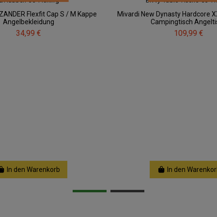
 ZANDER Flexfit Cap S / M Kappe
Mivardi New Dynasty Hardcore X
Angelbekleidung
Campingtisch Angelti
34,99 €
109,99 €
In den Warenkorb
In den Warenkor