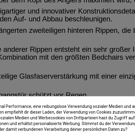
zigartiger und innovativer Konstruktionsdet
d den Auf- und Abbau beschleunigen.
längerten zweiteiligen hinteren Rippen, d
anderer Rippen entsteht ein sehr großer 
 Kombination mit den größten Bedchairs v
eilige Glasfaserverstärkung mit einer einz
ngangstür schützt vor Regen.
 (Moskitonetz / transparentes PVC Fenster 
imal Performance, eine reibungslose Verwendung sozialer Medien und a
 empfiehlt dir dieser Laden, der Verwendung von Cookies zuzustimm
abnehmbar. Das M-TEC300-Material mit sech
ozialen Medien und Werbecookies von Drittparteien hast du Zugriff auf
onen und erhältst personalisierte Werbung. Stimmst du der Verwendung
te mechanische Widerstandsfähigkeit.
der damit verbundenen Verarbeitung deiner persönlichen Daten zu?