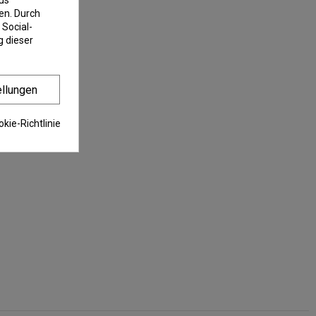
us
en. Durch
 Social-
 dieser
ellungen
kie-Richtlinie