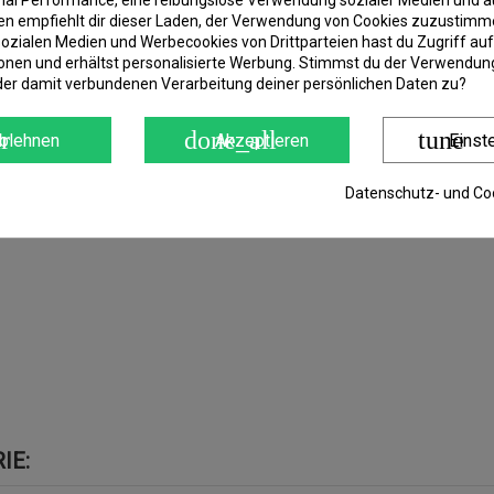
imal Performance, eine reibungslose Verwendung sozialer Medien und a
 empfiehlt dir dieser Laden, der Verwendung von Cookies zuzustimm
ozialen Medien und Werbecookies von Drittparteien hast du Zugriff auf
ige & trübe Angelgewässer!
onen und erhältst personalisierte Werbung. Stimmst du der Verwendung
der damit verbundenen Verarbeitung deiner persönlichen Daten zu?
r
done_all
tune
blehnen
Akzeptieren
Einst
Datenschutz- und Coo
IE: