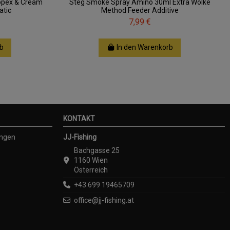
copex & Cream
Steg Smoke Spray Amino 30ml Extra Wolke
atic
Method Feeder Additive
7,99 €
b
In den Warenkorb
KONTAKT
ungen
JJ-Fishing
Bachgasse 25
1160 Wien
Österreich
+43 699 19465709
office@jj-fishing.at