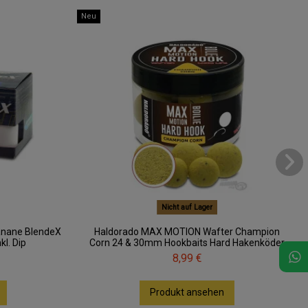
Neu
Nicht auf Lager
anane BlendeX
Haldorado MAX MOTION Wafter Champion
l. Dip
Corn 24 & 30mm Hookbaits Hard Hakenköder
8,99 €
Produkt ansehen