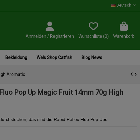
Deutsch
Anmelden / Registrieren
Wunschliste (
0
)
Warenkorb
Bekleidung
Wels Shop Catfish
Blog News
High Aromatic
 Fluo Pop Up Magic Fruit 14mm 70g High
 durchstechen, das sind die Rapid Reflex
Fluo
Pop Ups.