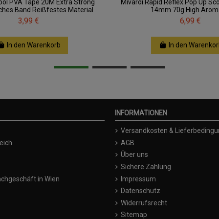
ol PVA Tape 20M Extra Strong
Mivardi Rapid Reflex Pop Up S
ches Band Reißfestes Material
14mm 70g High Arom
3,99 €
6,99 €
In den Warenkorb
In den Warenkor
INFORMATIONEN
Versandkosten & Lieferbeding
eich
AGB
Über uns
Sichere Zahlung
chgeschäft in Wien
Impressum
Datenschutz
Widerrufsrecht
Sitemap