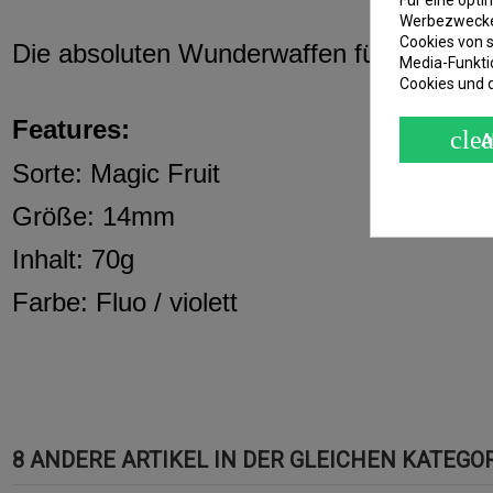
Für eine opt
Werbezwecken
Cookies von s
Die absoluten Wunderwaffen für schlamm
Media-Funkti
Cookies und 
Features:
clea
A
Sorte: Magic Fruit
Größe: 14mm
Inhalt: 70g
Farbe: Fluo / violett
8 ANDERE ARTIKEL IN DER GLEICHEN KATEGOR