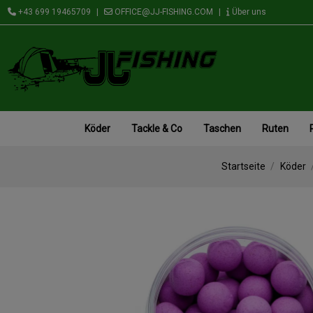
+43 699 19465709
|
OFFICE@JJ-FISHING.COM
|
Über uns
Köder
Tackle & Co
Taschen
Ruten
Startseite
Köder