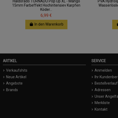
Haldorado TORNADO Pop Up XL - Mango
PVA Hydrosp
15mm Farbeffekt Hochintensiev Karpfen
Wasserlösli
Köder...
6,99 €
In den Warenkorb
ARTIKEL
SERVICE
Verkaufshits
Anmelden
Neue Artikel
Ihr Kundenber
Angebote
Bestellverlauf
Brands
Adressen
Unser Angelfa
Merkliste
Kontakt