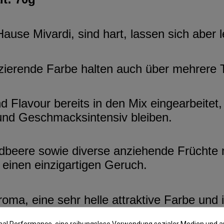
use Mivardi, sind hart, lassen sich aber 
eszierende Farbe halten auch über mehrere
d Flavour bereits in den Mix eingearbeitet
und Geschmacksintensiv bleiben.
beere sowie diverse anziehende Früchte m
einen einzigartigen Geruch.
Aroma, eine sehr helle attraktive Farbe un