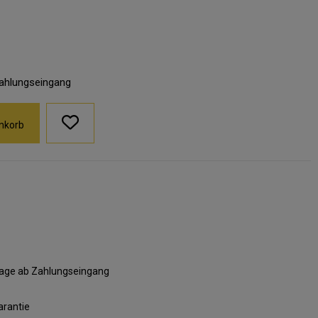
Zahlungseingang
nkorb
ktage ab Zahlungseingang
arantie