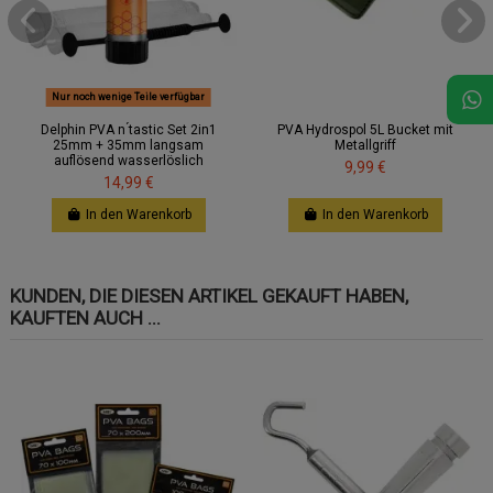
Nur noch wenige Teile verfügbar
Delphin PVA n ́tastic Set 2in1
PVA Hydrospol 5L Bucket mit
25mm + 35mm langsam
Metallgriff
auflösend wasserlöslich
9,99 €
14,99 €
In den Warenkorb
In den Warenkorb
KUNDEN, DIE DIESEN ARTIKEL GEKAUFT HABEN,
KAUFTEN AUCH ...