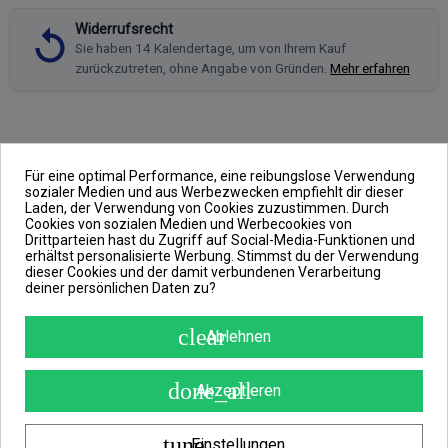
Widerrufsrecht
Sie haben 14 Kalendertage, um von Ihrem Kauf
zurückzutreten, ohne Angabe von Gründen.
Mehr erfahren
BESCHREIBUNG
Für eine optimal Performance, eine reibungslose Verwendung
sozialer Medien und aus Werbezwecken empfiehlt dir dieser
ARTIKELDETAILS
Laden, der Verwendung von Cookies zuzustimmen. Durch
Cookies von sozialen Medien und Werbecookies von
ANGABEN ZUR PRODUKTSICHERHEIT
Drittparteien hast du Zugriff auf Social-Media-Funktionen und
REVIEWS
(0)
erhältst personalisierte Werbung. Stimmst du der Verwendung
dieser Cookies und der damit verbundenen Verarbeitung
deiner persönlichen Daten zu?
NGT
PVA Tape
clear
Ablehnen
mit 20m Länge
done_all
Akzeptieren
PVA Tape so viel man braucht!
tune
Einstellungen