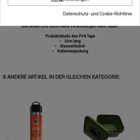
PVA Tape eignet sich bestens für lange Ketten aus Boilies, Pellets oder auch
um PVA Säcke zu verschließen!
Datenschutz- und Cookie-Richtlinie
Eine wasserlösliches Tape ist auch bestens geeignet um Schnurwickler an
deiner Montage zu vermeiden. Einfach dein Vorfach mittels PVA Tape an das
Blei binden und somit keine Verwicklungen mehr haben.
Produktdetails des PVA Tape
• 20m lang
• Wasserlöslich
• Rollenverpackung
8 ANDERE ARTIKEL IN DER GLEICHEN KATEGORIE: