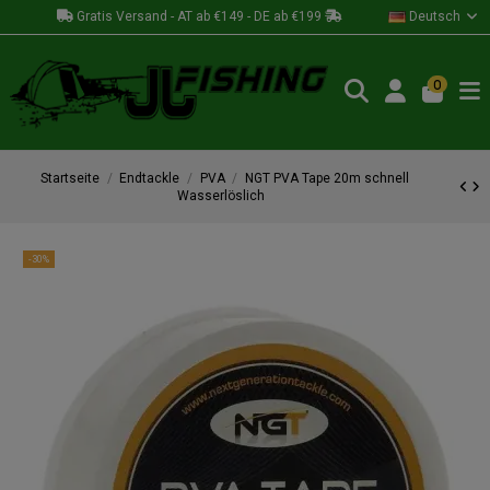
Gratis Versand - AT ab €149 - DE ab €199
Deutsch
0
Startseite
Endtackle
PVA
NGT PVA Tape 20m schnell
Wasserlöslich
-30%