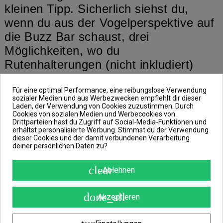
kleinen Tipp. Sicherlich siehst du,
wenn du aus der Vogelperspektive auf
die Buzz Bar schaust, drei
Möglichkeiten, wo du
Rutenhalterungen (nicht inkludiert)
montieren kannst. Genau genommen
ist diese Buzz Bar auf drei Ruten
Für eine optimal Performance, eine reibungslose Verwendung
sozialer Medien und aus Werbezwecken empfiehlt dir dieser
ausgelegt.
Laden, der Verwendung von Cookies zuzustimmen. Durch
Cookies von sozialen Medien und Werbecookies von
Drittparteien hast du Zugriff auf Social-Media-Funktionen und
erhältst personalisierte Werbung. Stimmst du der Verwendung
Nutzen kannst du die Buzz Bar, um
dieser Cookies und der damit verbundenen Verarbeitung
deiner persönlichen Daten zu?
drei Ruten (nicht inkludiert) im
vorderen oder im hinteren Bereich zu
clear
Ablehnen
stützen.
done_all
Akzeptieren
Eine perfekte Buzz Bar für deine