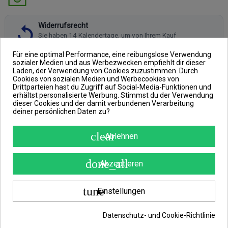
Widerrufsrecht
Sie haben 14 Kalendertage, um von Ihrem Kauf
zurückzutreten, ohne Angabe von Gründen.
Mehr erfahren
Für eine optimal Performance, eine reibungslose Verwendung
sozialer Medien und aus Werbezwecken empfiehlt dir dieser
Laden, der Verwendung von Cookies zuzustimmen. Durch
Cookies von sozialen Medien und Werbecookies von
Drittparteien hast du Zugriff auf Social-Media-Funktionen und
erhältst personalisierte Werbung. Stimmst du der Verwendung
BESCHREIBUNG
dieser Cookies und der damit verbundenen Verarbeitung
deiner persönlichen Daten zu?
ARTIKELDETAILS
ANGABEN ZUR PRODUKTSICHERHEIT
clear
Ablehnen
REVIEWS
(0)
done_all
Akzeptieren
NGT
Stainless Steel Bank Stick Large
tune
Einstellungen
in 50-90cm
Robust, massiv und vor allem sehr elegant!
Datenschutz- und Cookie-Richtlinie
Bank Sticks sind die perfekte Alternative zum herkömmlichen Rod Pod. Hier