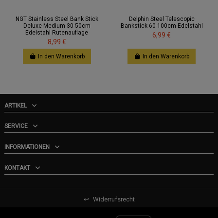
NGT Stainless Steel Bank Stick
Delphin Steel Telescopic
Deluxe Medium 30-50cm
Bankstick 60-100cm Edelstahl
Edelstahl Rutenauflage
6,99 €
8,99 €
In den Warenkorb
In den Warenkorb
ARTIKEL
SERVICE
INFORMATIONEN
KONTAKT
↩
Widerrufsrecht