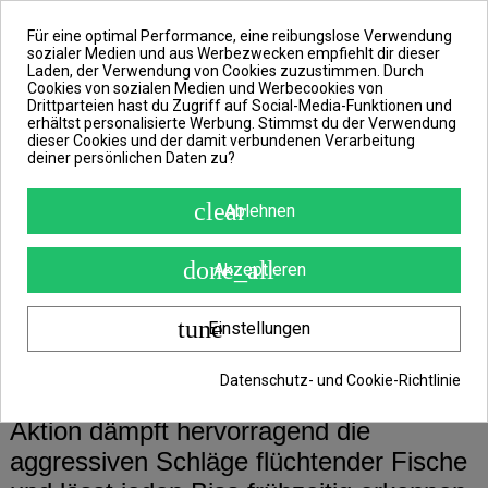
eine Rute, die sich durch eine hohe
Für eine optimal Performance, eine reibungslose Verwendung
Festigkeit auszeichnet und gleichzeitig
sozialer Medien und aus Werbezwecken empfiehlt dir dieser
Laden, der Verwendung von Cookies zuzustimmen. Durch
eine parabolische Aktion aufweist. Das
Cookies von sozialen Medien und Werbecookies von
Drittparteien hast du Zugriff auf Social-Media-Funktionen und
sind die Parameter, die es Ihnen
erhältst personalisierte Werbung. Stimmst du der Verwendung
dieser Cookies und der damit verbundenen Verarbeitung
ermöglichen, sich mit voller Kraft
deiner persönlichen Daten zu?
hineinzulehnen und gleichzeitig den
Fang auch der kleineren Welse zu
clear
Ablehnen
genießen.
done_all
Akzeptieren
Der zuverlässige 24T-Blank mit einem
tune
Einstellungen
Wurfgewicht von 350g gibt der Rute die
Voraussetzungen, auch die größten
Datenschutz- und Cookie-Richtlinie
Gegner zu besiegen. Die parabolische
Aktion dämpft hervorragend die
aggressiven Schläge flüchtender Fische