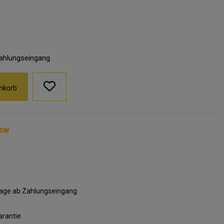
Zahlungseingang
nkorb
bar
ktage ab Zahlungseingang
arantie