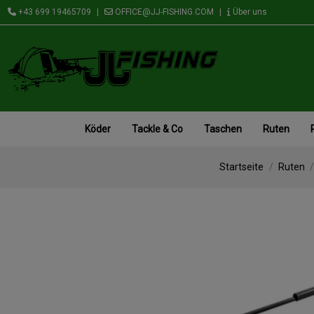
+43 699 19465709
|
OFFICE@JJ-FISHING.COM
|
Über uns
Köder
Tackle & Co
Taschen
Ruten
Startseite
Ruten