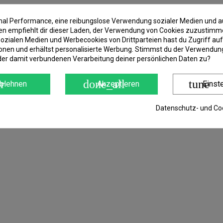
für das Angeln mit einem Posen oder ents
imal Performance, eine reibungslose Verwendung sozialer Medien und a
shalb ist es so leicht und gleichzeitig fle
 empfiehlt dir dieser Laden, der Verwendung von Cookies zuzustimm
ozialen Medien und Werbecookies von Drittparteien hast du Zugriff auf
igen Schlag des Fisches.
onen und erhältst personalisierte Werbung. Stimmst du der Verwendung
der damit verbundenen Verarbeitung deiner persönlichen Daten zu?
Riggs ist natürlich ein Muss.
 Metallgewinde versehen.
r
done_all
tune
blehnen
Akzeptieren
Einst
en und es als echtes Samurai-Schwert ze
Datenschutz- und Coo