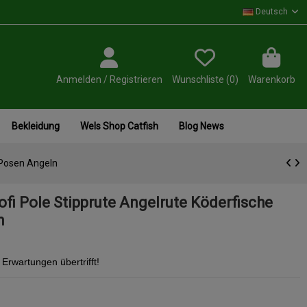
Deutsch
Anmelden / Registrieren
Wunschliste (
0
)
Warenkorb
Bekleidung
Wels Shop Catfish
Blog News
 Posen Angeln
fi Pole Stipprute Angelrute Köderfische
n
 Erwartungen übertrifft!