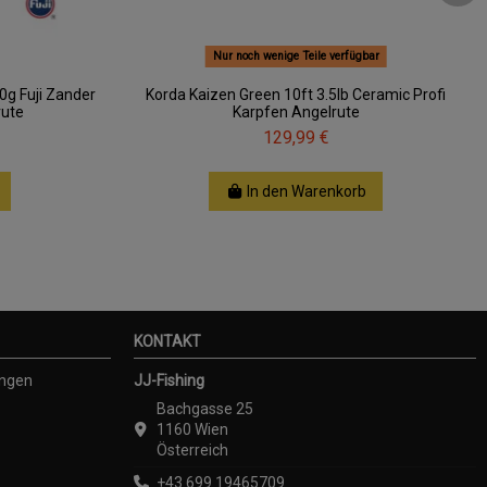
Nur noch wenige Teile verfügbar
0g Fuji Zander
Korda Kaizen Green 10ft 3.5lb Ceramic Profi
rute
Karpfen Angelrute
129,99 €
In den Warenkorb
KONTAKT
ungen
JJ-Fishing
Bachgasse 25
1160 Wien
Österreich
+43 699 19465709