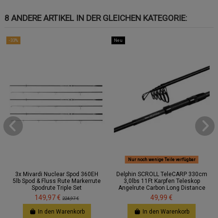
8 ANDERE ARTIKEL IN DER GLEICHEN KATEGORIE:
-33%
Neu
Nur noch wenige Teile verfügbar
3x Mivardi Nuclear Spod 360EH
Delphin SCROLL TeleCARP 330cm
5lb Spod & Fluss Rute Markerrute
3,0lbs 11Ft Karpfen Teleskop
Spodrute Triple Set
Angelrute Carbon Long Distance
149,97 €
49,99 €
224,97 €
In den Warenkorb
In den Warenkorb