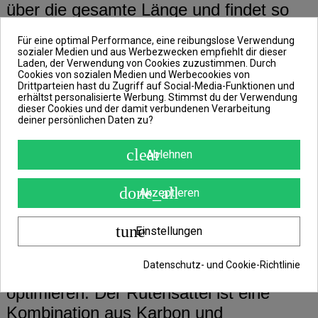
über die gesamte Länge und findet so
zum Beispiel beim Angeln auf Zander
Für eine optimal Performance, eine reibungslose Verwendung
und andere große Raubfische die
sozialer Medien und aus Werbezwecken empfiehlt dir dieser
Laden, der Verwendung von Cookies zuzustimmen. Durch
Verwendung.
Cookies von sozialen Medien und Werbecookies von
Drittparteien hast du Zugriff auf Social-Media-Funktionen und
erhältst personalisierte Werbung. Stimmst du der Verwendung
dieser Cookies und der damit verbundenen Verarbeitung
Der Blank ist aus 30T Karbon gefertigt
deiner persönlichen Daten zu?
und genau deshalb ist die ContaX so
leicht und hat genügend Kraft für die
clear
Ablehnen
langen und präzisen Würfe. Die Rute ist
done_all
mit den Ein-Fuss-Zirkoniumösen von
Akzeptieren
Seaguide mit besonders hartem und
tune
haltbarem Füllmaterial ausgestattet, die
Einstellungen
neu angeordnet sind, um die
Datenschutz- und Cookie-Richtlinie
Kraftverteilung auf der Rute zu
optimieren. Der Rutensattel ist eine
Kombination aus Karbon und