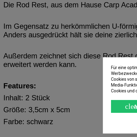
Die Rod Rest, aus dem Hause Carp Academ
Im Gegensatz zu herkömmlichen U-förmigen
Anders ausgedrückt hält sie deine zierlich
Außerdem zeichnet sich diese Rod Rest d
erweitert werden kann.
Für eine opt
Werbezwecken
Cookies von s
Features:
Media-Funkti
Cookies und 
Inhalt: 2 Stück
clea
A
Größe: 3,5cm x 5cm
Farbe: schwarz