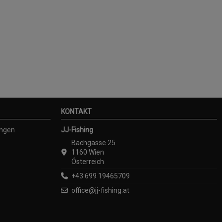
KONTAKT
ungen
JJ-Fishing
Bachgasse 25
1160 Wien
Österreich
+43 699 19465709
office@jj-fishing.at