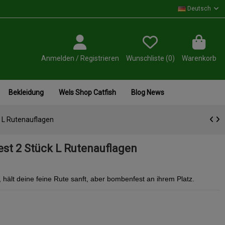
Deutsch
Anmelden / Registrieren
Wunschliste (
0
)
Warenkorb
Bekleidung
Wels Shop Catfish
Blog News
 L Rutenauflagen
st 2 Stück L Rutenauflagen
hält deine feine Rute sanft, aber bombenfest an ihrem Platz.