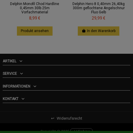
Delphin Monofil Chod Hardline
Delphin Hero 8 0,40mm 26,40kg
0,45mm 30lb 25m
300m geflochtene Angelschnur
Vorfachmaterial
Fluo Gelb
8,99 €
29,99 €
Produkt ansehen
In den Warenkorb
ARTIKEL
SERVICE
INFORMATIONEN
KONTAKT
↩
Widerrufsrecht
Copyright @ 2025
JJ-Fishing