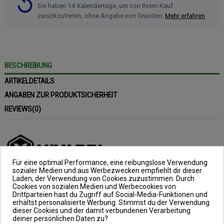
Sie haben 14 Kalendertage, um von Ihrem Kauf
zurückzutreten, ohne Angabe von Gründen.
Mehr erfahren
BESCHREIBUNG
ARTIKELDETAILS
ANGABEN ZUR PRODUKTSICHERHEIT
REVIEWS
(0)
Für eine optimal Performance, eine reibungslose Verwendung
sozialer Medien und aus Werbezwecken empfiehlt dir dieser
Laden, der Verwendung von Cookies zuzustimmen. Durch
Royal Feeder Angelschnur
Cookies von sozialen Medien und Werbecookies von
Drittparteien hast du Zugriff auf Social-Media-Funktionen und
erhältst personalisierte Werbung. Stimmst du der Verwendung
Farbe: grün/grau, Länge: 200m, Ø
dieser Cookies und der damit verbundenen Verarbeitung
0,205mm
deiner persönlichen Daten zu?