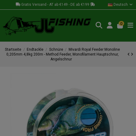
Gratis Versand - AT ab €149 - DE ab €199
Deutsch
0
Startseite
Endtackle
Schnüre
Mivardi Royal Feeder Monoline
0,205mm 4,8kg 200m - Method Feeder, Monofilament Hauptschnur,
Angelschnur