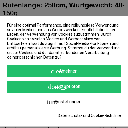
Rutenlänge: 250cm, Wurfgewicht: 40-
150g
Für eine optimal Performance, eine reibungslose Verwendung
Bei der Big Stick, aus dem Hause Zeck
sozialer Medien und aus Werbezwecken empfiehlt dir dieser
Laden, der Verwendung von Cookies zuzustimmen. Durch
Fishing, handelt es sich um eine dunkle
Cookies von sozialen Medien und Werbecookies von
Drittparteien hast du Zugriff auf Social-Media-Funktionen und
Spinnrute, mit schönen orangenen
erhältst personalisierte Werbung. Stimmst du der Verwendung
dieser Cookies und der damit verbundenen Verarbeitung
Details.
deiner persönlichen Daten zu?
clear
Ablehnen
Da du bis zu einem Wurfgewicht von ca.
150g nicht zwangsläufig zur Baitcast-
done_all
Akzeptieren
Rolle greifen musst, wurde diese
Raubfischrute mit der robusten Fuji
tune
Einstellungen
Alconite Beringung, für Stationärrollen,
ausgestattet. Denn mit Stationärrollen
Datenschutz- und Cookie-Richtlinie
kannst du viel weiter auswerfen, was bei