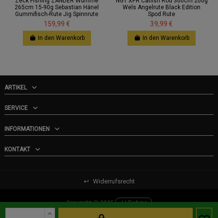
Zeck Fishing ZANDER Wumme
NGT XPR Catfish Rod 300cm 200g
265cm 15-90g Sebastian Hänel
Wels Angelrute Black Edition
Gummifisch-Rute Jig Spinnrute
Spod Rute
159,99 €
39,99 €
In den Warenkorb
In den Warenkorb
ARTIKEL
SERVICE
INFORMATIONEN
KONTAKT
↩
Widerrufsrecht
Copyright @ 2025
JJ-Fishing