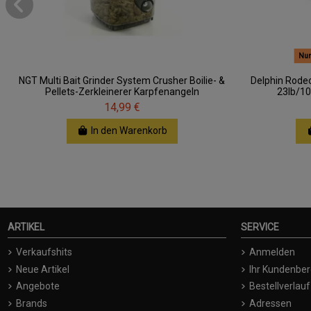
Nur
NGT Multi Bait Grinder System Crusher Boilie- &
Delphin Rod
Pellets-Zerkleinerer Karpfenangeln
23lb/10
14,99 €
In den Warenkorb
ARTIKEL
SERVICE
Verkaufshits
Anmelden
Neue Artikel
Ihr Kundenber
Angebote
Bestellverlauf
Brands
Adressen