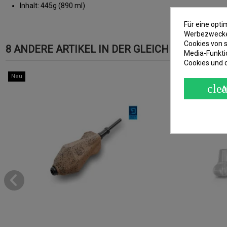
Inhalt: 445g (890 ml)
Für eine opt
Werbezwecken
Cookies von s
8 ANDERE ARTIKEL IN DER GLEICHEN KATEGOR
Media-Funkti
Cookies und 
Neu
Neu
clea
A