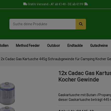
Gratis Versand - AT ab €149 - DE ab €199
Rollen
Method Feeder
Outdoor
Endtackle
Gutscheine
12x Cadac Gas Kartusche 445g Schraubgewinde für Camping Kocher G
12x Cadac Gas Kartu
Kocher Gewinde
Gaskartusche mit Butan-/Propang
dieser Gaskartusche beträgt 445 