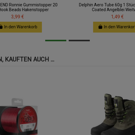
eEND Ronnie Gummistopper 20
Delphin Aero Tube 60g 1 Stück
Hook Beads Hakenstopper
Coated Angelblei Weit
3,99 €
1,49 €
In den Warenkorb
In den Warenkor
 KAUFTEN AUCH ...