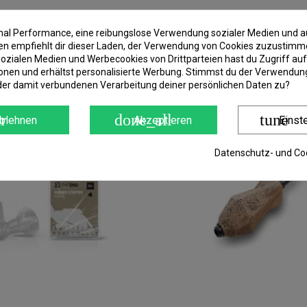
imal Performance, eine reibungslose Verwendung sozialer Medien und a
 empfiehlt dir dieser Laden, der Verwendung von Cookies zuzustimm
ozialen Medien und Werbecookies von Drittparteien hast du Zugriff auf
IE:
onen und erhältst personalisierte Werbung. Stimmst du der Verwendung
der damit verbundenen Verarbeitung deiner persönlichen Daten zu?
Neu
r
done_all
tune
blehnen
Akzeptieren
Einst
Datenschutz- und Coo