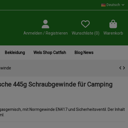
Deutsch
Anmelden / Registrieren
Wunschliste (
0
)
Warenkorb
Bekleidung
Wels Shop Catfish
Blog News
ewinde
sche 445g Schraubgewinde für Camping
asgemisch, mit Normgewinde EN417 und Sicherheitsventil. Der Inhalt
ml.