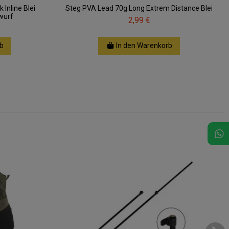
 Inline Blei
Steg PVA Lead 70g Long Extrem Distance Blei
wurf
2,99 €
b
In den Warenkorb