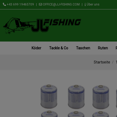
+43 699 19465709
|
OFFICE@JJ-FISHING.COM
|
Über uns
Köder
Tackle & Co
Taschen
Ruten
Startseite