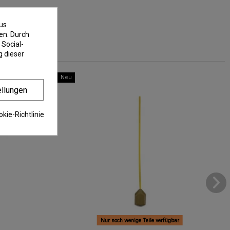
us
en. Durch
 Social-
 dieser
Neu
ellungen
kie-Richtlinie
Nur noch wenige Teile verfügbar