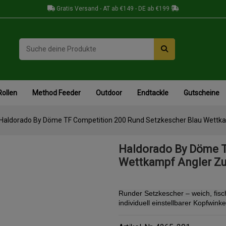
Gratis Versand - AT ab €149 - DE ab €199
Rollen
Method Feeder
Outdoor
Endtackle
Gutscheine
Haldorado By Döme TF Competition 200 Rund Setzkescher Blau Wettk
Haldorado By Döme T
Wettkampf Angler Z
Runder Setzkescher – weich, fisch
individuell einstellbarer Kopfwinke