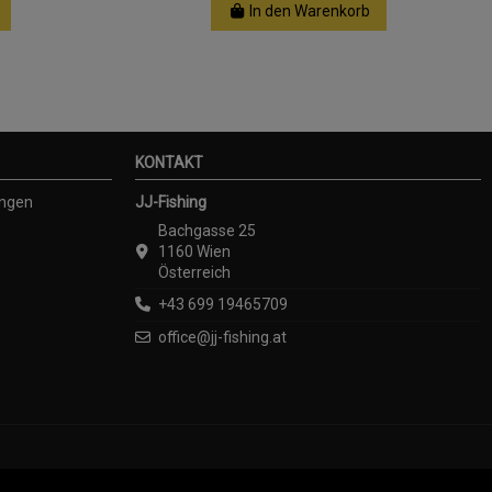
In den Warenkorb
KONTAKT
ungen
JJ-Fishing
Bachgasse 25
1160 Wien
Österreich
+43 699 19465709
office@jj-fishing.at