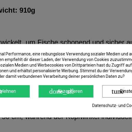
icht: 910g
twickelt, um Fische schonend und sicher a
t verletzt wird, während er sich im Netz be
imal Performance, eine reibungslose Verwendung sozialer Medien und a
usreichend Bewegungsfreiheit für den Fisc
 empfiehlt dir dieser Laden, der Verwendung von Cookies zuzustimm
ozialen Medien und Werbecookies von Drittparteien hast du Zugriff auf
onen und erhältst personalisierte Werbung. Stimmst du der Verwendung
robust und widerstandsfähig gegen Reibung
der damit verbundenen Verarbeitung deiner persönlichen Daten zu?
as Material weich genug, um die Fische nic
 Fische verloren gehen.
r
done_all
tune
blehnen
Akzeptieren
Einst
Datenschutz- und Coo
eder Größe, wird jedoch hauptsächlich für
 50 cm, während der Kopfwinkel individue