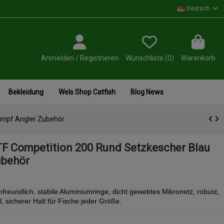
Deutsch
Anmelden / Registrieren
Wunschliste (
0
)
Warenkorb
Bekleidung
Wels Shop Catfish
Blog News
ampf Angler Zubehör
F Competition 200 Rund Setzkescher Blau
ubehör
freundlich, stabile Aluminiumringe, dicht gewebtes Mikronetz, robust,
l, sicherer Halt für Fische jeder Größe.