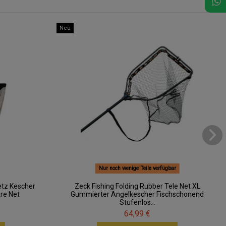
Neu
Nur noch wenige Teile verfügbar
etz Kescher
Zeck Fishing Folding Rubber Tele Net XL
re Net
Gummierter Angelkescher Fischschonend
Stufenlos...
64,99 €