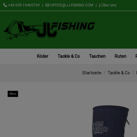
+43 699 19465709
|
OFFICE@JJ-FISHING.COM
|
Über uns
Köder
Tackle & Co
Taschen
Ruten
Startseite
Tackle & Co
Neu