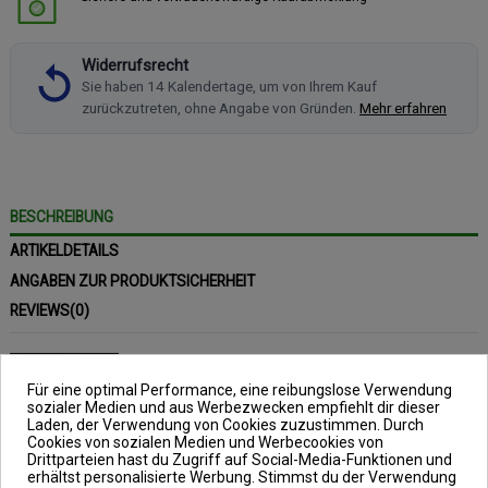
Widerrufsrecht
Sie haben 14 Kalendertage, um von Ihrem Kauf
zurückzutreten, ohne Angabe von Gründen.
Mehr erfahren
BESCHREIBUNG
ARTIKELDETAILS
ANGABEN ZUR PRODUKTSICHERHEIT
REVIEWS
(0)
Für eine optimal Performance, eine reibungslose Verwendung
sozialer Medien und aus Werbezwecken empfiehlt dir dieser
Laden, der Verwendung von Cookies zuzustimmen. Durch
Nytro CONTINENTAL
Cookies von sozialen Medien und Werbecookies von
Drittparteien hast du Zugriff auf Social-Media-Funktionen und
FEEDER REST 300
erhältst personalisierte Werbung. Stimmst du der Verwendung